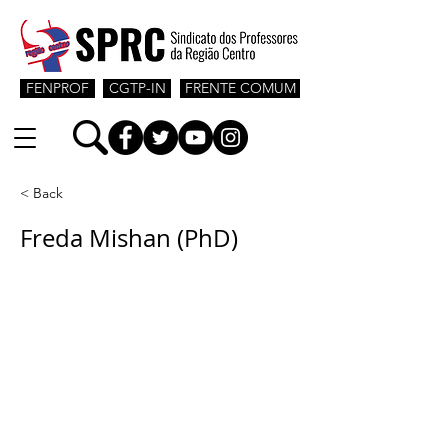
FENPROF
CGTP-IN
FRENTE COMUM
< Back
Freda Mishan (PhD)