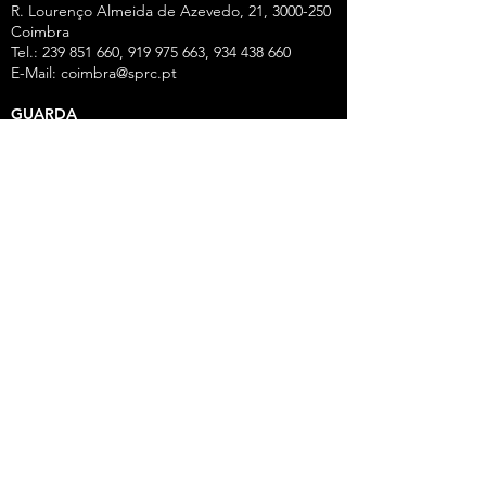
R. Lourenço Almeida de Azevedo, 21,
3000-250
Coimbra
Tel.:
239 851 660
,
919 975 663
,
934 438 66
0
E-Mail:
coimbra@sprc.pt
GUARDA
R. Vasco da Gama, 12 - 2.º,
6300-772
Guarda
Tel.: 271 213 801, 969 771 908, 969 771 907, 961
325 965
Fax:
271 094 077
E-Mail:
guarda@sprc.pt
LEIRIA
R. dos Mártires, 26 - r/c Drtº,
2400-186
Leiria
Tel.:
244 815 702
, 915 350
074 Fax:
244 812 126
E-Mail:
leiria@sprc.pt
VISEU
Av Alberto Sampaio, 84, Apartado 2214,
3501-
909
Viseu
Tel.:
232 420 320
,
916 147 001
,
961 533 210
,
938
527 783
Fax:
232 420 329
E-Mail:
viseu@sprc.pt