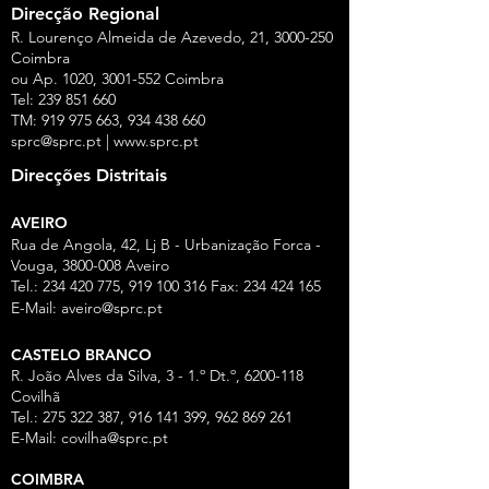
Direcção Regional
R. Lourenço Almeida de Azevedo, 21,
3000-250
Coimbra
ou Ap. 1020,
3001-552
Coimbra
Tel:
239 851 660
TM:
919 975 663
,
934 438 660
sprc@sprc.pt
|
www.sprc.pt
Direcções Distritais
AVEIRO
Rua de Angola, 42, Lj B - Urbanização Forca -
Vouga,
3800-008
Aveiro
Tel.:
234 420 775
,
919 100 316
Fax:
234 424 165
E-Mail:
aveiro@sprc.pt
CASTELO BRANCO
R. João Alves da Silva, 3 - 1.º Dt.º, 6200-118
Covilhã
Tel.: 275 322 387, 916 141 399, 962 869 261
E-Mail:
covilha@sprc.pt
COIMBRA