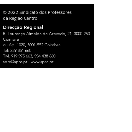
© 2022 Sindicato dos Professores
da Região Centro
Direcção Regional
R. Lourenço Almeida de Azevedo, 21,
3000-250
Coimbra
ou Ap. 1020,
3001-552
Coimbra
Tel:
239 851 660
TM:
919 975 663
,
934 438 660
sprc@sprc.pt
|
www.sprc.pt
Direcções Distritais
AVEIRO
Rua de Angola, 42, Lj B - Urbanização Forca -
Vouga,
3800-008
Aveiro
Tel.:
234 420 775
,
919 100 316
Fax:
234 424 165
E-Mail:
aveiro@sprc.pt
CASTELO BRANCO
R. João Alves da Silva, 3 - 1.º Dt.º, 6200-118
Covilhã