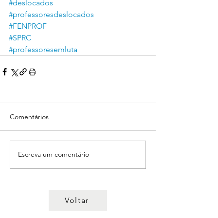
#deslocados
#professoresdeslocados
#FENPROF
#SPRC
#professoresemluta
Comentários
Escreva um comentário
Voltar