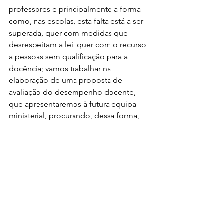
professores e principalmente a forma 
como, nas escolas, esta falta está a ser 
superada, quer com medidas que 
desrespeitam a lei, quer com o recurso 
a pessoas sem qualificação para a 
docência; vamos trabalhar na 
elaboração de uma proposta de 
avaliação do desempenho docente, 
que apresentaremos à futura equipa 
ministerial, procurando, dessa forma, 
libertar as escolas de um dos 
problemas que mais está a afetar o 
indispensável clima de trabalho 
colaborativo e bom relacionamento 
entre os professores: o atual modelo 
de avaliação agravado pela imposição 
de quotas e pelas suas consequências 
na progressão na carreira, devido, em 