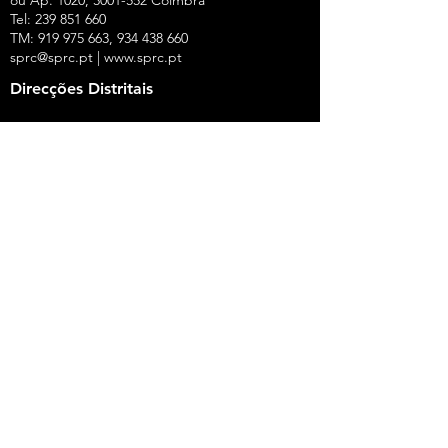
ou Ap. 1020,
3001-552
Coimbra
Tel:
239 851 660
TM:
919 975 663
,
934 438 660
sprc@sprc.pt
|
www.sprc.pt
Direcções Distritais
AVEIRO
Rua de Angola, 42, Lj B - Urbanização Forca -
Vouga,
3800-008
Aveiro
Tel.:
234 420 775
,
919 100 316
Fax:
234 424 165
E-Mail:
aveiro@sprc.pt
CASTELO BRANCO
R. João Alves da Silva, 3 - 1.º Dt.º, 6200-118
Covilhã
Tel.: 275 322 387, 916 141 399, 962 869 261
E-Mail:
covilha@sprc.pt
COIMBRA
R. Lourenço Almeida de Azevedo, 21,
3000-250
Coimbra
Tel.:
239 851 660
,
919 975 663
,
934 438 66
0
E-Mail:
coimbra@sprc.pt