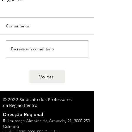
Comentários
Escreva um comentário
Voltar
© 2022 Sindicato dos Professores
da Região Centro
Direcção Regional
R. Lourenço Almeida de Azevedo, 21,
3000-250
Coimbra