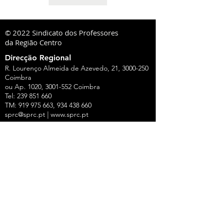
© 2022 Sindicato dos Professores
da Região Centro
Direcção Regional
R. Lourenço Almeida de Azevedo, 21,
3000-250
Coimbra
ou Ap. 1020,
3001-552
Coimbra
Tel:
239 851 660
TM:
919 975 663
,
934 438 660
sprc@sprc.pt
|
www.sprc.pt
Direcções Distritais
AVEIRO
Rua de Angola, 42, Lj B - Urbanização Forca -
Vouga,
3800-008
Aveiro
Tel.:
234 420 775
,
919 100 316
Fax:
234 424 165
E-Mail:
aveiro@sprc.pt
CASTELO BRANCO