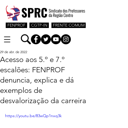
FENPROF
CGTP-IN
FRENTE COMUM
29 de abr. de 2022
Acesso aos 5.º e 7.º
escalões: FENPROF
denuncia, explica e dá
exemplos de
desvalorização da carreira
https://youtu.be/83wQp1nxq3k