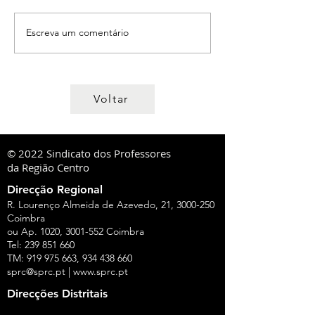
Escreva um comentário
Voltar
© 2022 Sindicato dos Professores
da Região Centro
Direcção Regional
R. Lourenço Almeida de Azevedo, 21,
3000-250
Coimbra
ou Ap. 1020,
3001-552
Coimbra
Tel:
239 851 660
TM:
919 975 663
,
934 438 660
sprc@sprc.pt
|
www.sprc.pt
Direcções Distritais