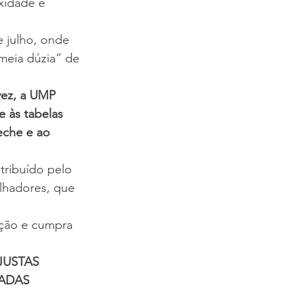
xidade e 
 julho, onde 
meia dúzia” de 
ez, a UMP 
 às tabelas 
eche e ao 
tribuído pelo 
lhadores, que 
ição e cumpra 
JUSTAS
CADAS