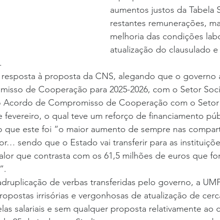
aumentos justos da Tabela Sa
restantes remunerações, m
melhoria das condições labo
atualização do clausulado e 
.
 resposta à proposta da CNS, alegando que o governo a
isso de Cooperação para 2025-2026, com o Setor Social
o Acordo de Compromisso de Cooperação com o Setor 
de fevereiro, o qual teve um reforço de ­financiamento pú
ido que este foi “o maior aumento de sempre nas compar
r… sendo que o Estado vai transferir para as instituiçõe
lor que contrasta com os 61,5 milhões de euros que fo
”.
druplicação de verbas transferidas pelo governo, a UM
propostas irrisórias e vergonhosas de atualização de cerc
as salariais e sem qualquer proposta relativamente ao 