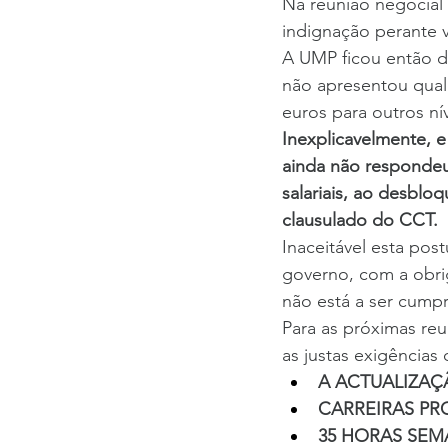
Na reunião negocial 
indignação perante va
A UMP ­ficou então d
não apresentou qualq
euros para outros nív
Inexplicavelmente, 
ainda não respondeu
salariais, ao desblo
clausulado do CCT.
Inaceitável esta pos
governo, com a obri
não está a ser cumpr
Para as próximas re
as justas exigências
A ACTUALIZAÇ
CARREIRAS PR
35 HORAS SEM