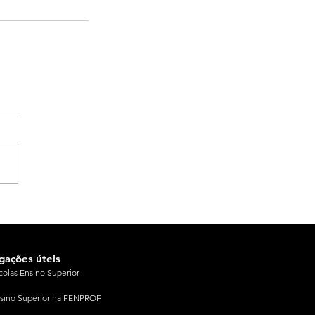
igações úteis
colas Ensino Superior
sino Superior na FENPROF