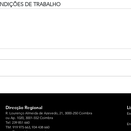
NDIÇÕES DE TRABALHO
Direcção Regional
L
R. Lourenço Almeida de Azevedo, 21, 3000-250 Coimbra
Es
ou Ap. 1020, 3001-552 Coimbra
Tel: 239 851 660
En
TM: 919 975 663
, 934 438 660