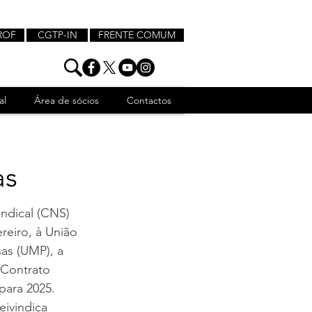
ROF
CGTP-IN
FRENTE COMUM
al
Área de sócios
Contactos
as
ndical (CNS) 
reiro, à União 
as (UMP), a 
 Contrato 
para 2025.
eivindica 