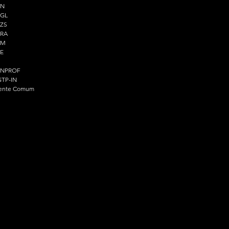
PN
PGL
ZS
PRA
PM
E
ENPROF
TP-IN
ente Comum