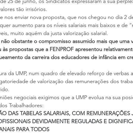
de 25 de junho, os Sindicatos expressaram a sua perple
lores tão irrisórios.
e nos enviar nova proposta, que nos chegou no dia 2 de
uer aumento para os níveis salariais mais baixos e de “
eis, muito aquém da justa valorização salarial.
e não obstante o compromisso assumido mais que uma v
 às propostas que a FENPROF apresentou relativamente
queamento da carreira dos educadores de infância em cr
tura da UMP, num quadro de elevado reforço de verbas a
gatoriedade de valorização das remunerações dos traba
ido.
uniões negociais exigimos que a UMP evolua na sua pos
 dos Trabalhadores:
ÃO DAS TABELAS SALARIAIS, COM REMUNERAÇÕES 
OFISSIONAIS DEVIDAMENTE REGULADAS E DIGNIFI
ANAIS PARA TODOS