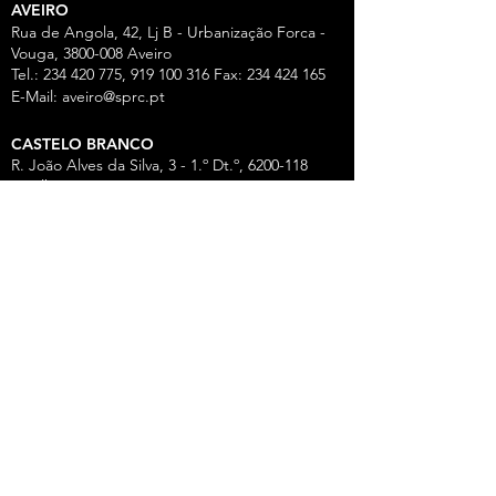
AVEIRO
Rua de Angola, 42, Lj B - Urbanização Forca -
Vouga,
3800-008
Aveiro
Tel.:
234 420 775
,
919 100 316
Fax:
234 424 165
E-Mail:
aveiro@sprc.pt
CASTELO BRANCO
R. João Alves da Silva, 3 - 1.º Dt.º, 6200-118
Covilhã
Tel.: 275 322 387, 916 141 399, 962 869 261
E-Mail:
covilha@sprc.pt
COIMBRA
R. Lourenço Almeida de Azevedo, 21,
3000-250
Coimbra
Tel.:
239 851 660
,
919 975 663
,
934 438 66
0
E-Mail:
coimbra@sprc.pt
GUARDA
R. Vasco da Gama, 12 - 2.º,
6300-772
Guarda
Tel.: 271 213 801, 969 771 908, 969 771 907, 961
325 965
Fax:
271 094 077