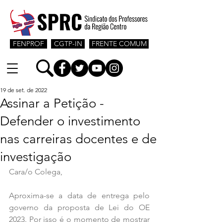
FENPROF
CGTP-IN
FRENTE COMUM
19 de set. de 2022
Assinar a Petição -
Defender o investimento
nas carreiras docentes e de
investigação
Cara/o Colega,
Aproxima-se a data de entrega pelo 
governo da proposta de Lei do OE 
2023. Por isso é o momento de mostrar 