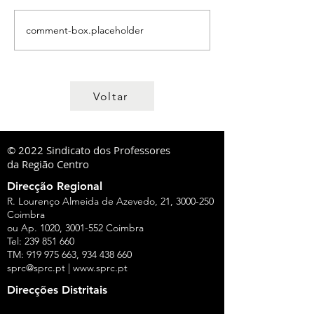
comment-box.placeholder
Voltar
© 2022 Sindicato dos Professores
da Região Centro
Direcção Regional
R. Lourenço Almeida de Azevedo, 21,
3000-250
Coimbra
ou Ap. 1020,
3001-552
Coimbra
Tel:
239 851 660
TM:
919 975 663
,
934 438 660
sprc@sprc.pt
|
www.sprc.pt
Direcções Distritais