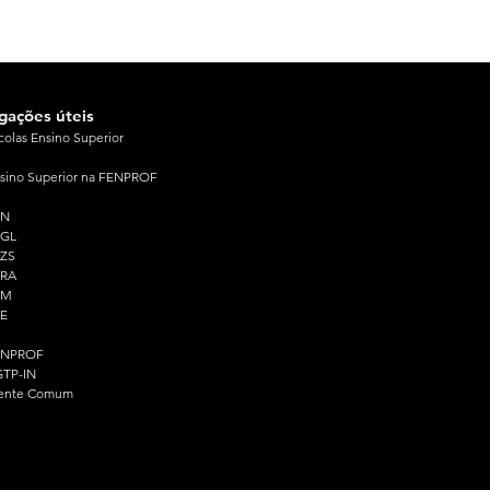
igações úteis
colas Ensino Superior
sino Superior na FENPROF
PN
PGL
ZS
PRA
PM
E
ENPROF
TP-IN
ente Comum