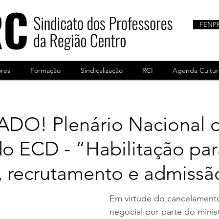
FENP
ores
Formação
Sindicalização
RCI
Agenda Cultur
O! Plenário Nacional o
o ECD - “Habilitação par
, recrutamento e admissã
Em virtude do cancelamento
negocial por parte do minis