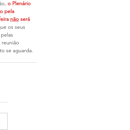
ão, 
o Plenário 
o pela 
eira 
não
 será 
ue os seus 
 pelas 
 reunião 
to se aguarda.