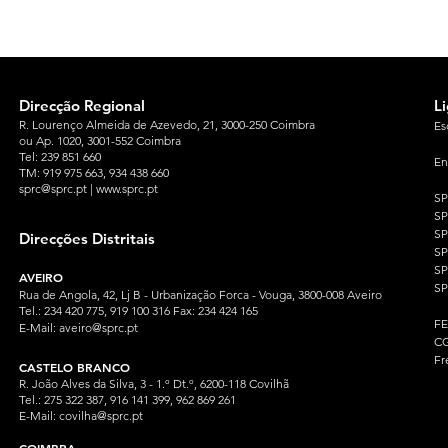
Direcção Regional
L
R. Lourenço Almeida de Azevedo, 21, 3000-250 Coimbra
Es
ou Ap. 1020, 3001-552 Coimbra
Tel: 239 851 660
En
TM: 919 975 663
, 934 438 660
sprc@sprc.pt
|
www.sprc.pt
S
S
SP
Direcções Distritais
S
S
AVEIRO
SP
Rua de Angola, 42, Lj B - Urbanização Forca - Vouga, 3800-008 Aveiro
Tel.: 234 420 775, 919 100 316 Fax: 234 424 165
F
E-Mail:
aveiro@sprc.pt
CG
Fr
CASTELO BRANCO
R. João Alves da Silva, 3 - 1.º Dt.º, 6200-118 Covilhã
Tel.: 275 322 387, 916 141 399, 962 869 261
E-Mail:
covilha@sprc.pt