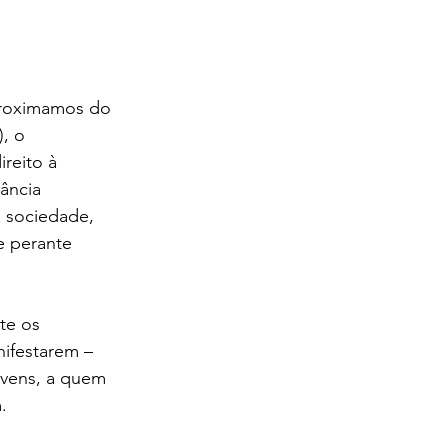
roximamos do 
, o 
reito à 
ância 
a sociedade, 
e perante 
te os 
ifestarem – 
ovens, a quem 
.