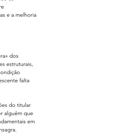
re 
as e a melhoria 
ra» dos 
 estruturais, 
condição 
scente falta 
s do titular 
or alguém que 
undamentais em 
nsagra.