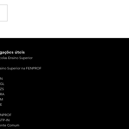
igações úteis
colas Ensino Superior
sino Superior na FENPROF
PN
PGL
ZS
PRA
PM
E
ENPROF
TP-IN
ente Comum