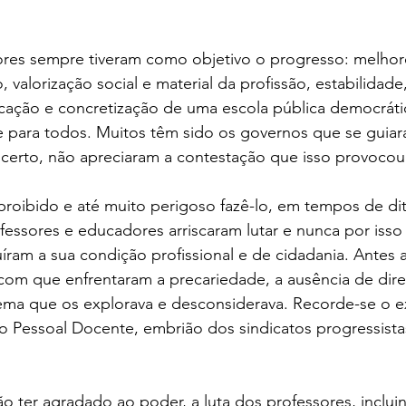
sores sempre tiveram como objetivo o progresso: melhor
, valorização social e material da profissão, estabilidade
cação e concretização de uma escola pública democráti
 e para todos. Muitos têm sido os governos que se guia
 certo, não apreciaram a contestação que isso provocou
oibido e até muito perigoso fazê-lo, em tempos de dit
fessores e educadores arriscaram lutar e nunca por isso
íram a sua condição profissional e de cidadania. Antes a
om que enfrentaram a precariedade, a ausência de direi
stema que os explorava e desconsiderava. Recorde-se o 
 Pessoal Docente, embrião dos sindicatos progressista
o ter agradado ao poder, a luta dos professores, inclui