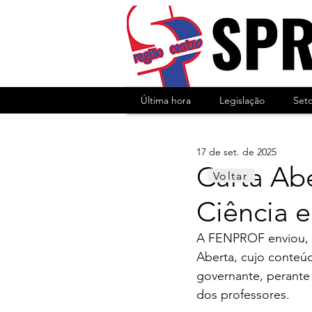
Última hora
Legislação
Set
17 de set. de 2025
Carta Ab
Voltar
Ciência 
A FENPROF enviou, e
Aberta, cujo conteú
governante, 
perante
dos professores.