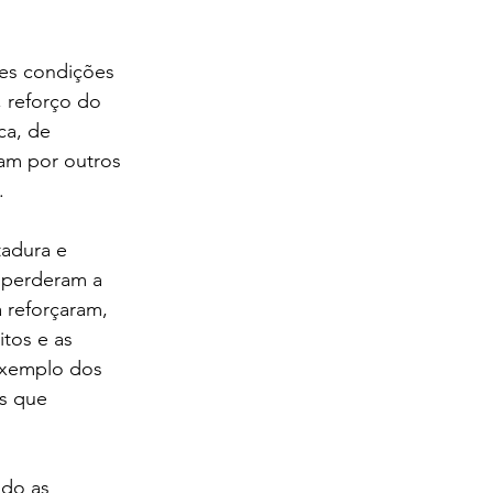
es condições 
, reforço do 
ca, de 
ram por outros 
.
adura e 
 perderam a 
 reforçaram, 
tos e as 
exemplo dos 
s que 
ndo as 