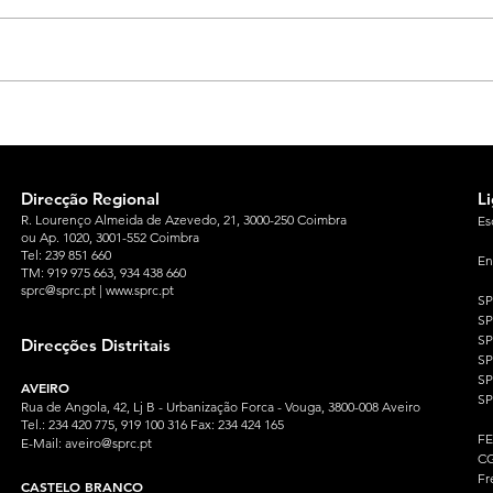
Direcção Regional
L
R. Lourenço Almeida de Azevedo, 21, 3000-250 Coimbra
Es
ou Ap. 1020, 3001-552 Coimbra
Tel: 239 851 660
En
TM: 919 975 663
, 934 438 660
sprc@sprc.pt
|
www.sprc.pt
S
S
SP
Direcções Distritais
S
S
AVEIRO
SP
Rua de Angola, 42, Lj B - Urbanização Forca - Vouga, 3800-008 Aveiro
Tel.: 234 420 775, 919 100 316 Fax: 234 424 165
F
E-Mail:
aveiro@sprc.pt
CG
Fr
CASTELO BRANCO