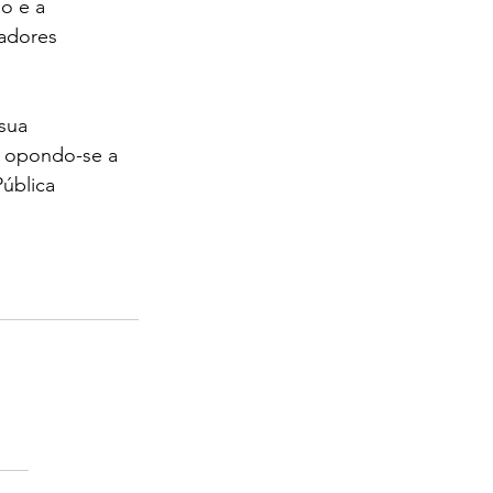
o e a 
adores 
sua 
, opondo-se a 
ública 