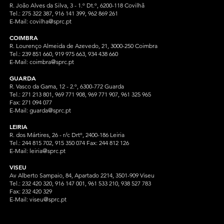
R. João Alves da Silva, 3 - 1.º Dt.º, 6200-118 Covilhã
Tel.: 275 322 387, 916 141 399, 962 869 261
E-Mail:
covilha@sprc.pt
COIMBRA
R. Lourenço Almeida de Azevedo, 21, 3000-250 Coimbra
Tel.:
239 851 660,
919 975 663, 934 438 66
0
E-Mail:
coimbra@sprc.pt
GUARDA
R. Vasco da Gama, 12 - 2.º, 6300-772 Guarda
Tel.: 271 213 801, 969 771 908, 969 771 907, 961 325 965
Fax: 271 094 077
E-Mail:
guarda@sprc.pt
LEIRIA
R. dos Mártires, 26 - r/c Drtº, 2400-186 Leiria
Tel.: 244 815 702, 915 350
074 Fax: 244 812 126
E-Mail:
leiria@sprc.pt
VISEU
Av Alberto Sampaio, 84, Apartado 2214, 3501-909 Viseu
Tel.: 232 420 320, 916 147 001, 961 533 210, 938 527 783
Fax: 232 420 329
E-Mail:
viseu@sprc.pt