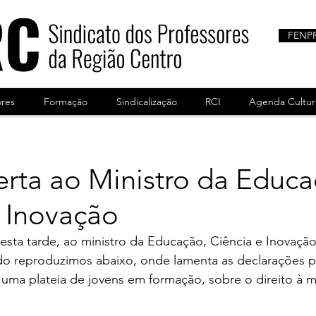
FENP
ores
Formação
Sindicalização
RCI
Agenda Cultur
erta ao Ministro da Educa
e Inovação
sta tarde, ao ministro da Educação, Ciência e Inovaçã
do reproduzimos abaixo, onde lamenta as declarações pr
 uma plateia de jovens em formação, sobre o direito à m