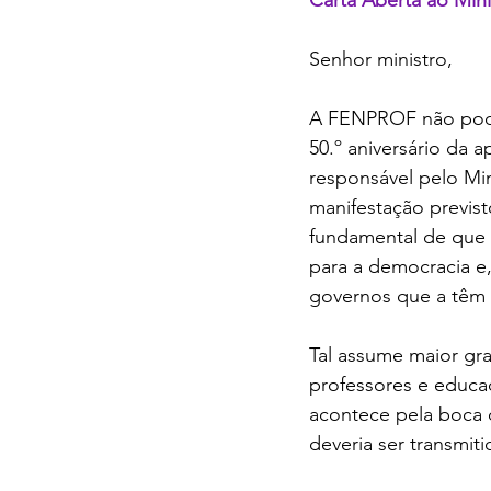
Senhor ministro,
A FENPROF não pode
50.º aniversário da 
responsável pelo Min
manifestação previst
fundamental de que o
para a democracia e
governos que a têm 
Tal assume maior gr
professores e educad
acontece pela boca d
deveria ser transmit