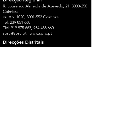
R. Lourenço Almeida de Azevedo, 21,
3000-250
Coimbra
ou Ap. 1020,
3001-552
Coimbra
Tel:
239 851 660
TM:
919 975 663
,
934 438 660
sprc@sprc.pt
|
www.sprc.pt
Direcções Distritais
AVEIRO
Rua de Angola, 42, Lj B - Urbanização Forca -
Vouga,
3800-008
Aveiro
Tel.:
234 420 775
,
919 100 316
Fax:
234 424 165
E-Mail:
aveiro@sprc.pt
CASTELO BRANCO
R. João Alves da Silva, 3 - 1.º Dt.º, 6200-118
Covilhã
Tel.: 275 322 387, 916 141 399, 962 869 261
E-Mail:
covilha@sprc.pt
COIMBRA
R. Lourenço Almeida de Azevedo, 21,
3000-250