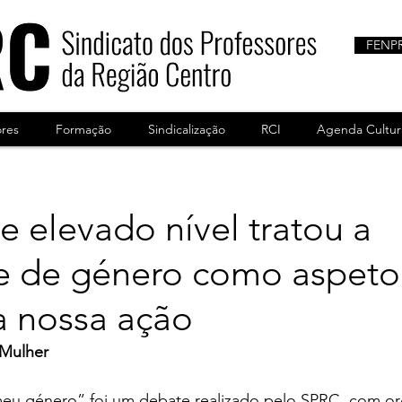
FENP
ores
Formação
Sindicalização
RCI
Agenda Cultur
 elevado nível tratou a
e de género como aspeto
a nossa ação
 Mulher
meu género” foi um debate realizado pelo SPRC, com or