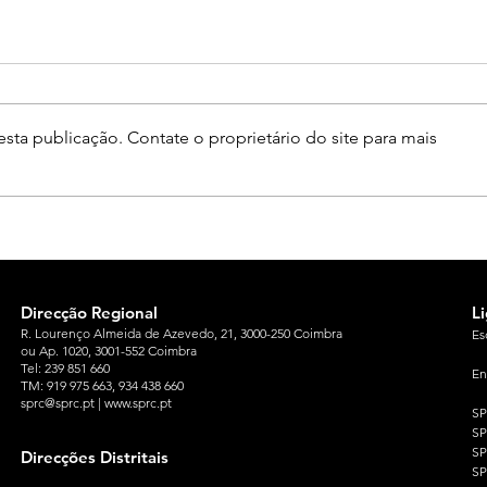
sta publicação. Contate o proprietário do site para mais
Direcção Regional
L
R. Lourenço Almeida de Azevedo, 21, 3000-250 Coimbra
Es
ou Ap. 1020, 3001-552 Coimbra
Tel: 239 851 660
En
TM: 919 975 663
, 934 438 660
sprc@sprc.pt
|
www.sprc.pt
S
S
SP
Direcções Distritais
S