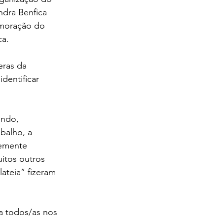
dra Benfica 
emoração do 
a. 
eras da 
dentificar 
undo, 
balho, a 
temente 
uitos outros 
ateia” fizeram 
a todos/as nos 