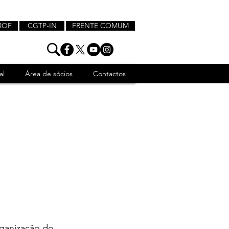
ROF
CGTP-IN
FRENTE COMUM
al
Área de sócios
Contactos
ganização do 