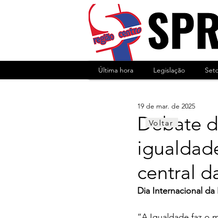
Última hora
Legislação
Set
19 de mar. de 2025
Debate de
Voltar
igualdad
central d
Dia Internacional da
“A Igualdade faz o 