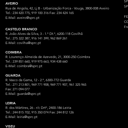
S
AVEIRO
SP
Rua de Angola, 42, Lj B - Urbanização Forca - Vouga, 3800-008 Aveiro
Tel.: 234 420 775, 919 100 316 Fax: 234 424 165
F
E-Mail:
aveiro@sprc.pt
CG
Fr
CASTELO BRANCO
R. João Alves da Silva, 3 - 1.º Dt.º, 6200-118 Covilhã
Tel.: 275 322 387, 916 141 399, 962 869 261
E-Mail:
covilha@sprc.pt
COIMBRA
R. Lourenço Almeida de Azevedo, 21, 3000-250 Coimbra
Tel.:
239 851 660,
919 975 663, 934 438 66
0
E-Mail:
coimbra@sprc.pt
GUARDA
R. Vasco da Gama, 12 - 2.º, 6300-772 Guarda
Tel.: 271 213 801, 969 771 908, 969 771 907, 961 325 965
Fax: 271 094 077
E-Mail:
guarda@sprc.pt
LEIRIA
R. dos Mártires, 26 - r/c Drtº, 2400-186 Leiria
Tel.: 244 815 702, 915 350
074 Fax: 244 812 126
E-Mail:
leiria@sprc.pt
VISEU