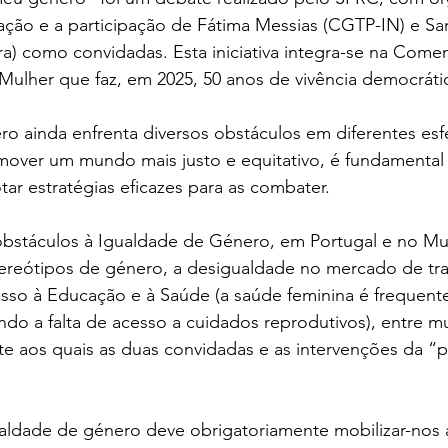
ção e a participação de Fátima Messias (CGTP-IN) e San
a) como convidadas. Esta iniciativa integra-se na Com
 Mulher que faz, em 2025, 50 anos de vivência democrátic
o ainda enfrenta diversos obstáculos em diferentes esf
over um mundo mais justo e equitativo, é fundamental i
tar estratégias eficazes para as combater.
obstáculos à Igualdade de Género, em Portugal e no M
ereótipos de género, a desigualdade no mercado de tra
sso à Educação e à Saúde (a saúde feminina é frequen
indo a falta de acesso a cuidados reprodutivos), entre m
te aos quais as duas convidadas e as intervenções da “pl
ldade de género deve obrigatoriamente mobilizar-nos 