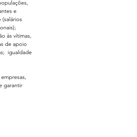
populações, 
antes e 
(salários 
onais); 
 às vítimas, 
as de apoio 
s;  igualdade 
 empresas, 
 garantir 