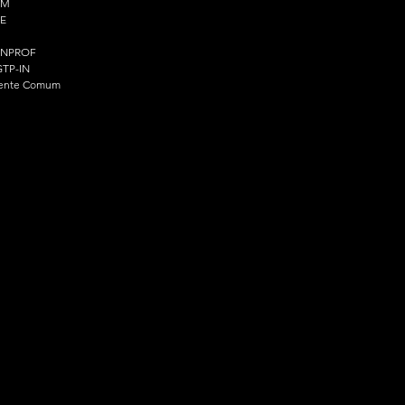
PM
E
ENPROF
TP-IN
ente Comum