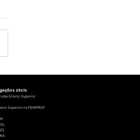
igações úteis
colas Ensino Superior
sino Superior na FENPROF
PN
PGL
ZS
PRA