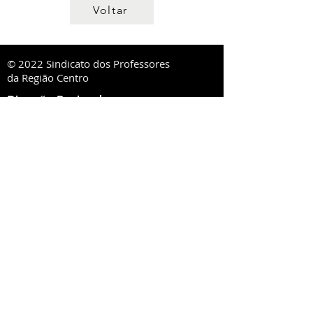
Voltar
© 2022 Sindicato dos Professores
da Região Centro
Direcção Regional
R. Lourenço Almeida de Azevedo, 21,
3000-250
Coimbra
ou Ap. 1020,
3001-552
Coimbra
Tel:
239 851 660
TM:
919 975 663
,
934 438 660
sprc@sprc.pt
|
www.sprc.pt
Direcções Distritais
AVEIRO
Rua de Angola, 42, Lj B - Urbanização Forca -
Vouga,
3800-008
Aveiro
Tel.:
234 420 775
,
919 100 316
Fax:
234 424 165
E-Mail:
aveiro@sprc.pt