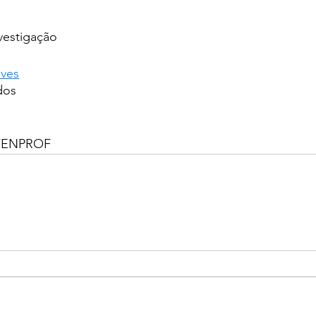
vestigação
lves
dos
a FENPROF