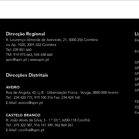
Direcção Regional
L
R. Lourenço Almeida de Azevedo, 21, 3000-250 Coimbra
Es
ou Ap. 1020, 3001-552 Coimbra
Tel: 239 851 660
En
TM: 919 975 663
, 934 438 660
sprc@sprc.pt
|
www.sprc.pt
S
S
SP
Direcções Distritais
S
S
AVEIRO
SP
Rua de Angola, 42, Lj B - Urbanização Forca - Vouga, 3800-008 Aveiro
Tel.: 234 420 775, 919 100 316 Fax: 234 424 165
F
E-Mail:
aveiro@sprc.pt
CG
Fr
CASTELO BRANCO
R. João Alves da Silva, 3 - 1.º Dt.º, 6200-118 Covilhã
Tel.: 275 322 387, 916 141 399, 962 869 261
E-Mail:
covilha@sprc.pt