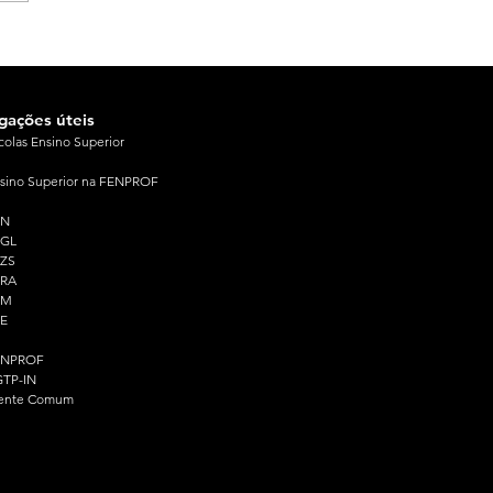
igações úteis
colas Ensino Superior
sino Superior na FENPROF
PN
PGL
ZS
PRA
PM
E
ENPROF
TP-IN
ente Comum