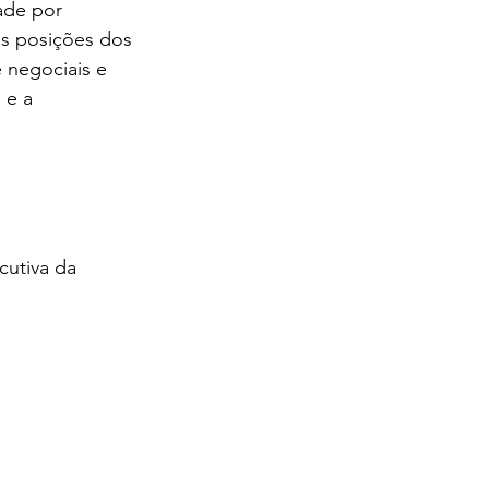
ade por 
as posições dos 
 negociais e 
 e a 
utiva da 