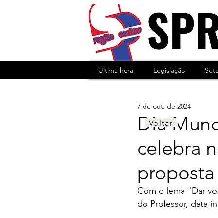
Última hora
Legislação
Set
7 de out. de 2024
Dia Mund
Voltar
celebra n
proposta
Com o lema "Dar voz
do Professor, data i