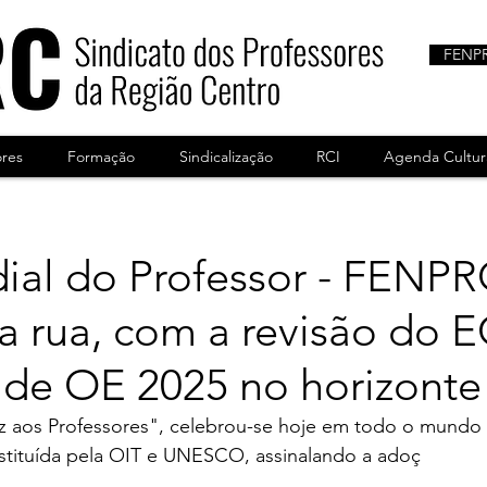
FENP
ores
Formação
Sindicalização
RCI
Agenda Cultur
ial do Professor - FENP
a rua, com a revisão do 
 de OE 2025 no horizonte
 aos Professores", celebrou-se hoje em todo o mundo 
nstituída pela OIT e UNESCO, assinalando a adoç