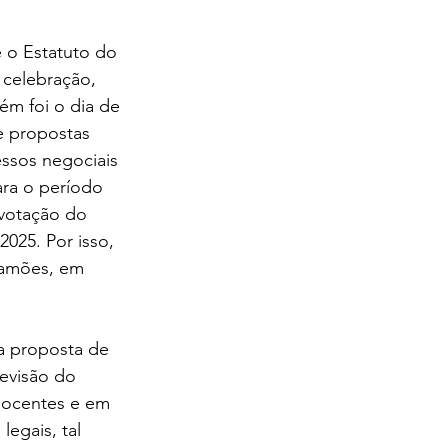
o Estatuto do 
 celebração, 
m foi o dia de 
e propostas 
ssos negociais 
ara o período 
votação do 
025. Por isso, 
Camões, em 
 proposta de 
evisão do 
docentes e em 
egais, tal 