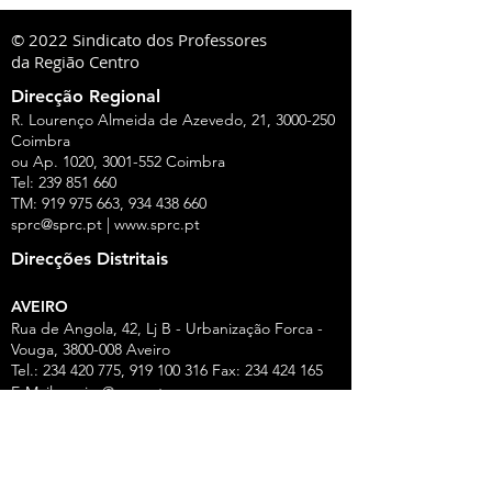
© 2022 Sindicato dos Professores
da Região Centro
Direcção Regional
R. Lourenço Almeida de Azevedo, 21,
3000-250
Coimbra
ou Ap. 1020,
3001-552
Coimbra
Tel:
239 851 660
TM:
919 975 663
,
934 438 660
sprc@sprc.pt
|
www.sprc.pt
Direcções Distritais
AVEIRO
Rua de Angola, 42, Lj B - Urbanização Forca -
Vouga,
3800-008
Aveiro
Tel.:
234 420 775
,
919 100 316
Fax:
234 424 165
E-Mail:
aveiro@sprc.pt
CASTELO BRANCO
R. João Alves da Silva, 3 - 1.º Dt.º, 6200-118
Covilhã