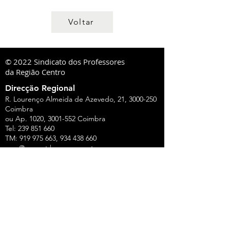
Voltar
© 2022 Sindicato dos Professores
da Região Centro
Direcção Regional
R. Lourenço Almeida de Azevedo, 21,
3000-250
Coimbra
ou Ap. 1020,
3001-552
Coimbra
Tel:
239 851 660
TM:
919 975 663
,
934 438 660
sprc@sprc.pt
|
www.sprc.pt
Direcções Distritais
AVEIRO
Rua de Angola, 42, Lj B - Urbanização Forca -
Vouga,
3800-008
Aveiro
Tel.:
234 420 775
,
919 100 316
Fax:
234 424 165
E-Mail:
aveiro@sprc.pt