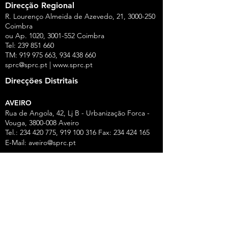
Direcção Regional
R. Lourenço Almeida de Azevedo, 21,
3000-250
Coimbra
ou Ap. 1020,
3001-552
Coimbra
Tel:
239 851 660
TM:
919 975 663
,
934 438 660
sprc@sprc.pt
|
www.sprc.pt
Direcções Distritais
AVEIRO
Rua de Angola, 42, Lj B - Urbanização Forca -
Vouga,
3800-008
Aveiro
Tel.:
234 420 775
,
919 100 316
Fax:
234 424 165
E-Mail:
aveiro@sprc.pt
CASTELO BRANCO
R. João Alves da Silva, 3 - 1.º Dt.º, 6200-118
Covilhã
Tel.: 275 322 387, 916 141 399, 962 869 261
E-Mail:
covilha@sprc.pt
COIMBRA