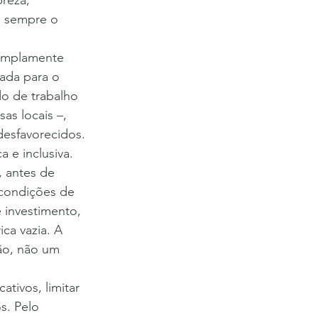
reza, 
é sempre o 
 amplamente 
tada para o 
o de trabalho 
s locais –, 
esfavorecidos. 
 e inclusiva.
 antes de 
 condições de 
 investimento, 
ca vazia. A 
ão, não um 
ativos, limitar 
s. Pelo 