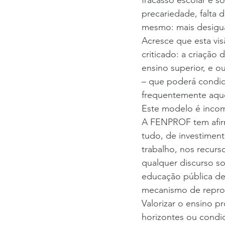
fracasso escolar e 
precariedade, falta 
mesmo: mais desigua
Acresce que esta vi
criticado: a criação 
ensino superior, e 
– que poderá condici
frequentemente aque
Este modelo é incom
A FENPROF tem afirm
tudo, de investiment
trabalho, nos recurs
qualquer discurso s
educação pública de
mecanismo de repro
Valorizar o ensino pr
horizontes ou condic