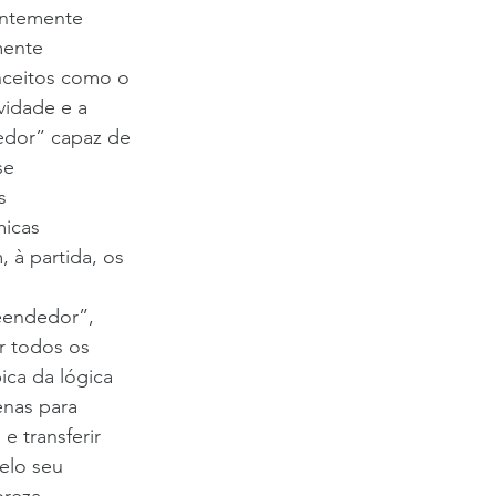
entemente 
mente 
nceitos como o 
vidade e a 
edor” capaz de 
se 
s 
icas 
 à partida, os 
eendedor”, 
r todos os 
ica da lógica 
enas para 
e transferir 
elo seu 