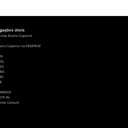
igações úteis
colas Ensino Superior
sino Superior na FENPROF
PN
PGL
ZS
PRA
PM
E
ENPROF
TP-IN
ente Comum