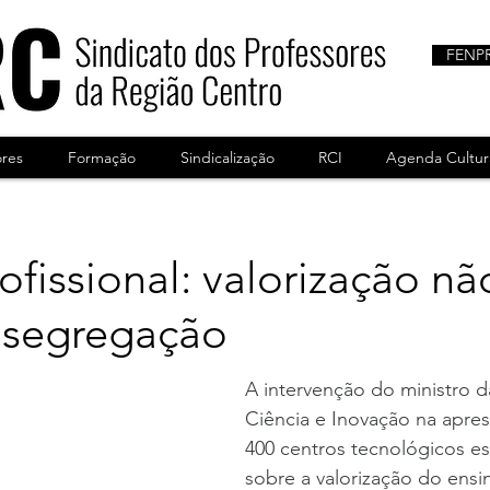
FENP
ores
Formação
Sindicalização
RCI
Agenda Cultur
ofissional: valorização n
r segregação
A intervenção do ministro 
Ciência e Inovação na apre
400 centros tecnológicos es
sobre a valorização do ensin