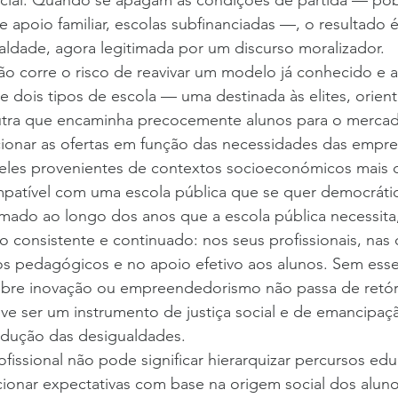
social. Quando se apagam as condições de partida — pob
de apoio familiar, escolas subfinanciadas —, o resultado 
ldade, agora legitimada por um discurso moralizador.
são corre o risco de reavivar um modelo já conhecido e
de dois tipos de escola — uma destinada às elites, orien
outra que encaminha precocemente alunos para o mercad
onar as ofertas em função das necessidades das empresa
les provenientes de contextos socioeconómicos mais d
patível com uma escola pública que se quer democrática
ado ao longo dos anos que a escola pública necessita,
o consistente e continuado: nos seus profissionais, nas
os pedagógicos e no apoio efetivo aos alunos. Sem esse
obre inovação ou empreendedorismo não passa de retóri
ve ser um instrumento de justiça social e de emancipaç
dução das desigualdades.
ofissional não pode significar hierarquizar percursos educ
ionar expectativas com base na origem social dos aluno