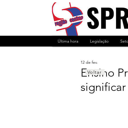
Última hora
Legislação
Set
12 de fev.
Ensino Pr
Voltar
significa