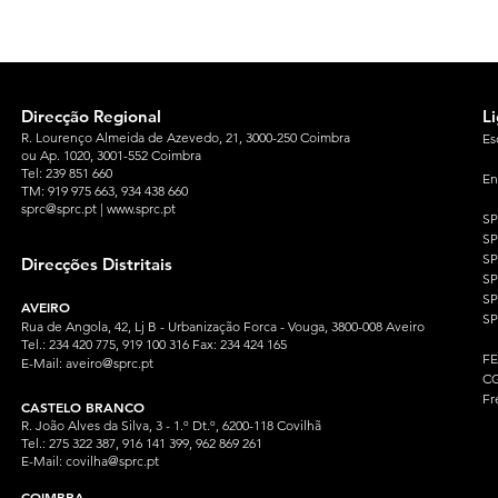
Direcção Regional
L
R. Lourenço Almeida de Azevedo, 21, 3000-250 Coimbra
Es
ou Ap. 1020, 3001-552 Coimbra
Tel: 239 851 660
En
TM: 919 975 663
, 934 438 660
sprc@sprc.pt
|
www.sprc.pt
S
S
SP
Direcções Distritais
S
S
AVEIRO
SP
Rua de Angola, 42, Lj B - Urbanização Forca - Vouga, 3800-008 Aveiro
Tel.: 234 420 775, 919 100 316 Fax: 234 424 165
F
E-Mail:
aveiro@sprc.pt
CG
Fr
CASTELO BRANCO
R. João Alves da Silva, 3 - 1.º Dt.º, 6200-118 Covilhã
Tel.: 275 322 387, 916 141 399, 962 869 261
E-Mail:
covilha@sprc.pt
COIMBRA