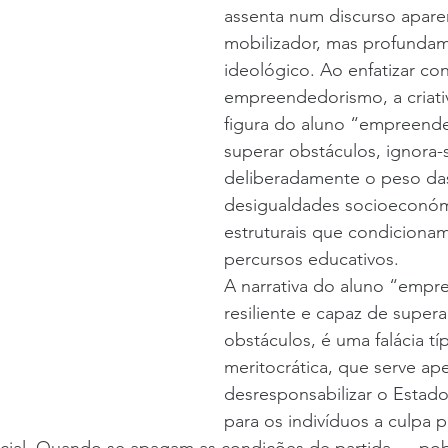
assenta num discurso apar
mobilizador, mas profunda
ideológico. Ao enfatizar co
empreendedorismo, a criati
figura do aluno “empreend
superar obstáculos, ignora-
deliberadamente o peso da
desigualdades socioeconóm
estruturais que condicionam,
percursos educativos.
A narrativa do aluno “empr
resiliente e capaz de supera
obstáculos, é uma falácia típ
meritocrática, que serve ap
desresponsabilizar o Estado 
para os indivíduos a culpa p