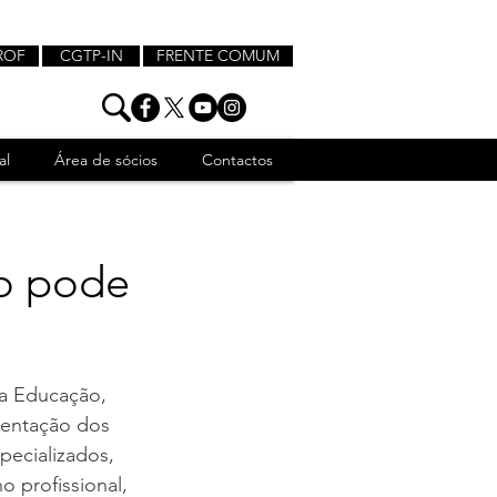
ROF
CGTP-IN
FRENTE COMUM
al
Área de sócios
Contactos
ão pode
da Educação, 
sentação dos 
pecializados, 
o profissional, 