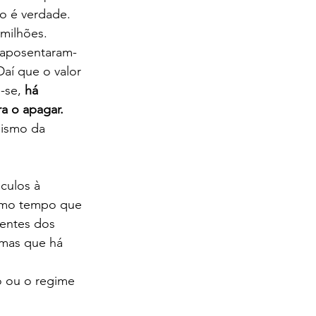
o é verdade. 
milhões. 
 aposentaram-
Daí que o valor 
-se, 
há 
a o apagar.
ismo da 
culos à 
smo tempo que 
entes dos 
emas que há 
o ou o regime 