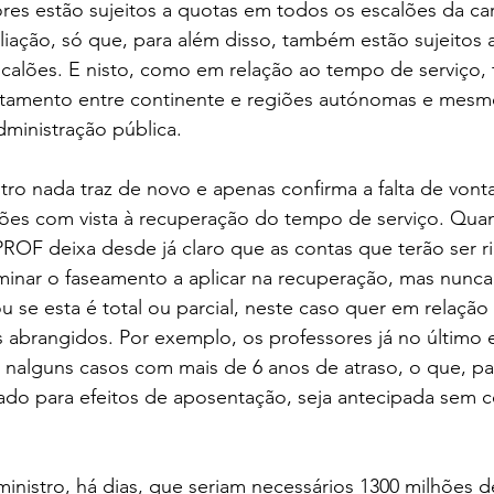
res estão sujeitos a quotas em todos os escalões da car
ação, só que, para além disso, também estão sujeitos a
scalões. E nisto, como em relação ao tempo de serviço
atamento entre continente e regiões autónomas e mesm
dministração pública.
stro nada traz de novo e apenas confirma a falta de vonta
ções com vista à recuperação do tempo de serviço. Quan
ROF deixa desde já claro que as contas que terão ser 
minar o faseamento a aplicar na recuperação, mas nunca
 se esta é total ou parcial, neste caso quer em relação
 abrangidos. Por exemplo, os professores já no último 
, nalguns casos com mais de 6 anos de atraso, o que, p
do para efeitos de aposentação, seja antecipada sem co
ministro, há dias, que seriam necessários 1300 milhões d