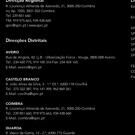
Direcção Regional
L
R. Lourenço Almeida de Azevedo, 21, 3000-250 Coimbra
Es
ou Ap. 1020, 3001-552 Coimbra
Tel: 239 851 660
En
TM: 919 975 663
, 934 438 660
sprc@sprc.pt
|
www.sprc.pt
S
S
SP
Direcções Distritais
S
S
AVEIRO
SP
Rua de Angola, 42, Lj B - Urbanização Forca - Vouga, 3800-008 Aveiro
Tel.: 234 420 775, 919 100 316 Fax: 234 424 165
F
E-Mail:
aveiro@sprc.pt
CG
Fr
CASTELO BRANCO
R. João Alves da Silva, 3 - 1.º Dt.º, 6200-118 Covilhã
Tel.: 275 322 387, 916 141 399, 962 869 261
E-Mail:
covilha@sprc.pt
COIMBRA
R. Lourenço Almeida de Azevedo, 21, 3000-250 Coimbra
Tel.:
239 851 660,
919 975 663, 934 438 66
0
E-Mail:
coimbra@sprc.pt
GUARDA
R. Vasco da Gama, 12 - 2.º, 6300-772 Guarda