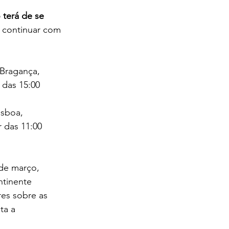
terá de se 
á continuar com 
 Bragança, 
 das 15:00 
isboa, 
r das 11:00 
 de março, 
ntinente 
es sobre as 
ta a 