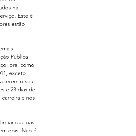
ados na 
rviço. Este é 
ores estão 
emais 
ção Pública 
iço; ora, como 
011, exceto 
ra terem o seu 
s e 23 dias de 
carreira e nos 
firmar que nas 
 em dois. Não é 