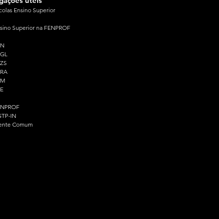
igações úteis
colas Ensino Superior
sino Superior na FENPROF
PN
PGL
ZS
PRA
PM
E
ENPROF
TP-IN
ente Comum