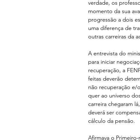
verdade, os professo
momento da sua avali
progressão a dois e
uma diferença de tr
outras carreiras da a
A entrevista do mini
para iniciar negocia
recuperação, a FENP
feitas deverão deter
não recuperação e/ou
quer ao universo dos
carreira chegaram lá
deverá ser compensa
cálculo da pensão.
Afirmava o Primeiro-