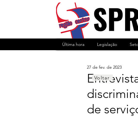
Última hora
Legislação
Set
27 de fev. de 2023
Entrevist
Voltar
discrimi
de serviç