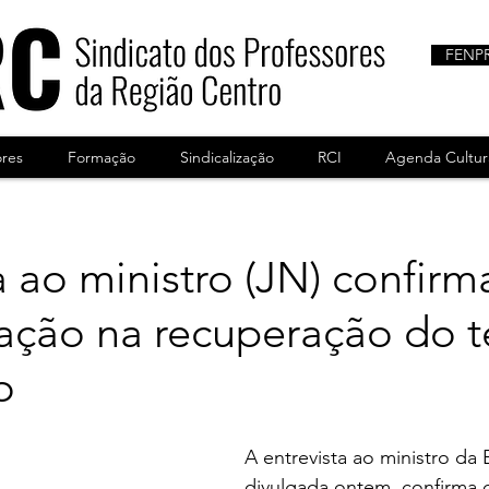
FENP
ores
Formação
Sindicalização
RCI
Agenda Cultur
a ao ministro (JN) confirm
nação na recuperação do
o
A entrevista ao ministro da
divulgada ontem, confirma 