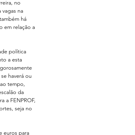
reira, no 
 vagas na 
, também há 
o em relação a 
de política 
to a esta 
rigorosamente 
 se haverá ou 
 ao tempo, 
escalão da 
ara a FENPROF, 
rtes, seja no 
e euros para 