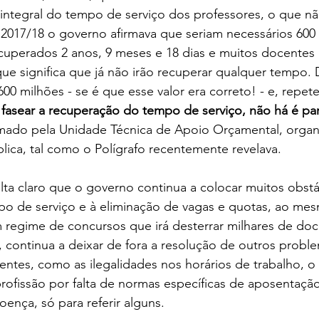
integral do tempo de serviço dos professores, o que nã
2017/18 o governo afirmava que seriam necessários 600 
ecuperados 2 anos, 9 meses e 18 dias e muitos docentes
que significa que já não irão recuperar qualquer tempo. 
600 milhões - se é que esse valor era correto! - e, repete
 fasear a recuperação do tempo de serviço, não há é par
mado pela Unidade Técnica de Apoio Orçamental, organ
ica, tal como o Polígrafo recentemente revelava.
ulta claro que o governo continua a colocar muitos obstá
o de serviço e à eliminação de vagas e quotas, ao me
 regime de concursos que irá desterrar milhares de doc
 continua a deixar de fora a resolução de outros probl
ntes, como as ilegalidades nos horários de trabalho, o 
rofissão por falta de normas específicas de aposentaçã
ença, só para referir alguns.