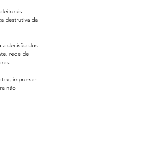
eitorais 
 destrutiva da 
 a decisão dos 
nte, rede de 
ares.
rar, impor-se-
ra não 