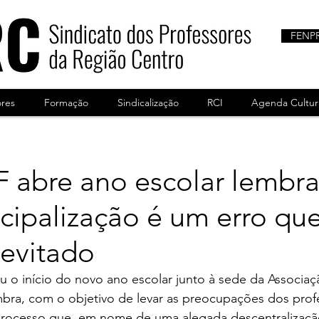
FENP
ores
Formação
Sindicalização
RCI
Agenda Cultur
abre ano escolar lembr
cipalização é um erro qu
 evitado
 o início do novo ano escolar junto à sede da Associaç
bra, com o objetivo de levar as preocupações dos prof
processo que, em nome de uma alegada descentralização