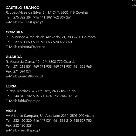
Fr
CASTELO BRANCO
R. João Alves da Silva, 3 - 1.º Dt.º, 6200-118 Covilhã
Tel.: 275 322 387, 916 141 399, 962 869 261
E-Mail:
covilha@sprc.pt
COIMBRA
R. Lourenço Almeida de Azevedo, 21, 3000-250 Coimbra
Tel.:
239 851 660,
919 975 663, 934 438 66
0
E-Mail:
coimbra@sprc.pt
GUARDA
R. Vasco da Gama, 12 - 2.º, 6300-772 Guarda
Tel.: 271 213 801, 969 771 908, 969 771 907, 961 325 965
Fax: 271 094 077
E-Mail:
guarda@sprc.pt
LEIRIA
R. dos Mártires, 26 - r/c Drtº, 2400-186 Leiria
Tel.: 244 815 702, 915 350
074 Fax: 244 812 126
E-Mail:
leiria@sprc.pt
VISEU
Av Alberto Sampaio, 84, Apartado 2214, 3501-909 Viseu
Tel.: 232 420 320, 916 147 001, 961 533 210, 938 527 783
Fax: 232 420 329
E-Mail:
viseu@sprc.pt