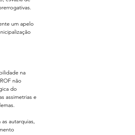
rerrogativas.
ente um apelo 
icipalização 
ilidade na 
NPROF não 
gica do 
s assimetrias e 
lemas.
as autarquias, 
imento 