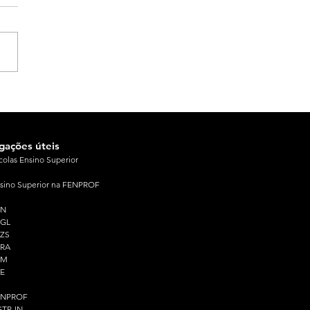
igações úteis
colas Ensino Superior
sino Superior na FENPROF
PN
PGL
ZS
PRA
PM
E
ENPROF
TP-IN