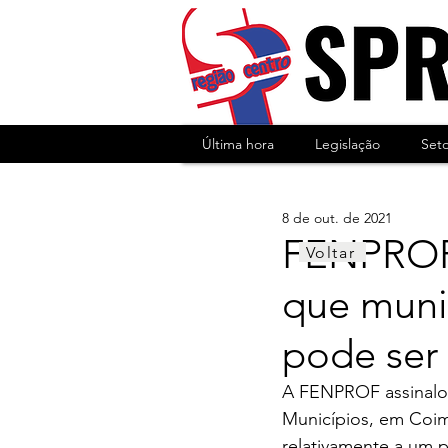
Última hora
Legislação
Set
8 de out. de 2021
FENPROF 
Voltar
que muni
pode ser
A FENPROF assinalou
Municípios, em Coim
relativamente a um 