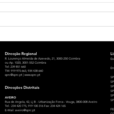
Direcção Regional
L
R. Lourenço Almeida de Azevedo, 21, 3000-250 Coimbra
Es
ou Ap. 1020, 3001-552 Coimbra
Tel: 239 851 660
En
TM: 919 975 663
, 934 438 660
sprc@sprc.pt
|
www.sprc.pt
S
S
SP
Direcções Distritais
S
S
AVEIRO
SP
Rua de Angola, 42, Lj B - Urbanização Forca - Vouga, 3800-008 Aveiro
Tel.: 234 420 775, 919 100 316 Fax: 234 424 165
F
E-Mail:
aveiro@sprc.pt
CG