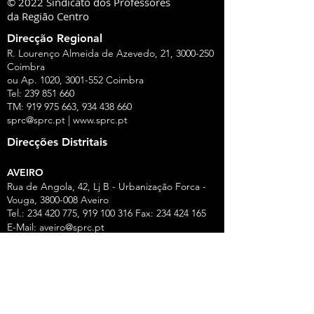
© 2022 Sindicato dos Professores
da Região Centro
Direcção Regional
R. Lourenço Almeida de Azevedo, 21,
3000-250
Coimbra
ou Ap. 1020,
3001-552
Coimbra
Tel:
239 851 660
TM:
919 975 663
,
934 438 660
sprc@sprc.pt
|
www.sprc.pt
Direcções Distritais
AVEIRO
Rua de Angola, 42, Lj B - Urbanização Forca -
Vouga,
3800-008
Aveiro
Tel.:
234 420 775
,
919 100 316
Fax:
234 424 165
E-Mail:
aveiro@sprc.pt
CASTELO BRANCO
R. João Alves da Silva, 3 - 1.º Dt.º, 6200-118
Covilhã
Tel.: 275 322 387, 916 141 399, 962 869 261
E-Mail:
covilha@sprc.pt