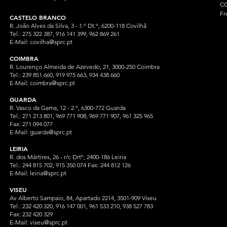
CG
Fr
CASTELO BRANCO
R. João Alves da Silva, 3 - 1.º Dt.º, 6200-118 Covilhã
Tel.: 275 322 387, 916 141 399, 962 869 261
E-Mail:
covilha@sprc.pt
COIMBRA
R. Lourenço Almeida de Azevedo, 21, 3000-250 Coimbra
Tel.:
239 851 660,
919 975 663, 934 438 66
0
E-Mail:
coimbra@sprc.pt
GUARDA
R. Vasco da Gama, 12 - 2.º, 6300-772 Guarda
Tel.: 271 213 801, 969 771 908, 969 771 907, 961 325 965
Fax: 271 094 077
E-Mail:
guarda@sprc.pt
LEIRIA
R. dos Mártires, 26 - r/c Drtº, 2400-186 Leiria
Tel.: 244 815 702, 915 350
074 Fax: 244 812 126
E-Mail:
leiria@sprc.pt
VISEU
Av Alberto Sampaio, 84, Apartado 2214, 3501-909 Viseu
Tel.: 232 420 320, 916 147 001, 961 533 210, 938 527 783
Fax: 232 420 329
E-Mail:
viseu@sprc.pt