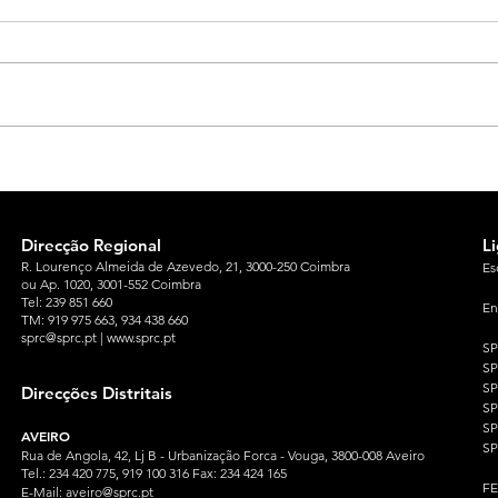
Direcção Regional
L
R. Lourenço Almeida de Azevedo, 21, 3000-250 Coimbra
Es
ou Ap. 1020, 3001-552 Coimbra
Tel: 239 851 660
En
TM: 919 975 663
, 934 438 660
sprc@sprc.pt
|
www.sprc.pt
S
S
SP
Direcções Distritais
S
S
AVEIRO
SP
Rua de Angola, 42, Lj B - Urbanização Forca - Vouga, 3800-008 Aveiro
Tel.: 234 420 775, 919 100 316 Fax: 234 424 165
F
E-Mail:
aveiro@sprc.pt