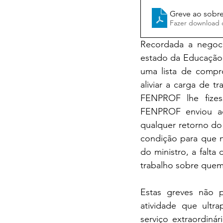
Greve ao sobre
Fazer download 
Recordada a negoci
estado da Educação 
uma lista de compro
aliviar a carga de t
FENPROF lhe fizess
FENPROF enviou ao 
qualquer retorno do 
condição para que n
do ministro, a falt
trabalho sobre quem 
Estas greves não p
atividade que ultra
serviço extraordiná