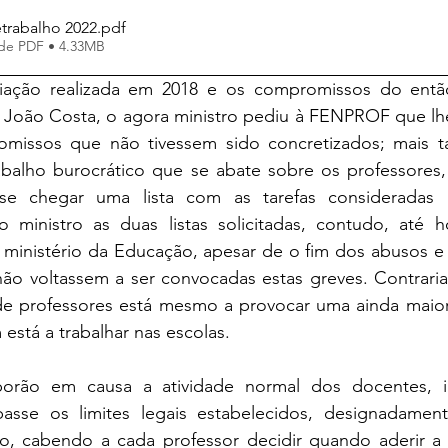
trabalho 2022
.pdf
de PDF • 4.33MB
ação realizada em 2018 e os compromissos do então 
João Costa, o agora ministro pediu à FENPROF que lhe 
missos que não tivessem sido concretizados; mais ta
rabalho burocrático que se abate sobre os professores, 
e chegar uma lista com as tarefas consideradas bu
ministro as duas listas solicitadas, contudo, até h
ministério da Educação, apesar de o fim dos abusos e i
ão voltassem a ser convocadas estas greves. Contrarian
a de professores está mesmo a provocar uma ainda maior
está a trabalhar nas escolas.
orão em causa a atividade normal dos docentes, in
passe os limites legais estabelecidos, designadament
rio, cabendo a cada professor decidir quando aderir a