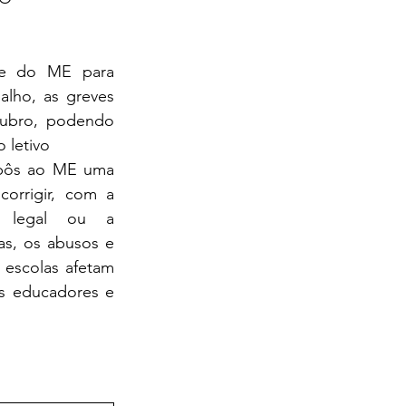
ade do ME para 
alho, as greves 
tubro, podendo 
o letivo
pôs ao ME uma 
corrigir, com a 
 legal ou a 
as, os abusos e 
 escolas afetam 
s educadores e 