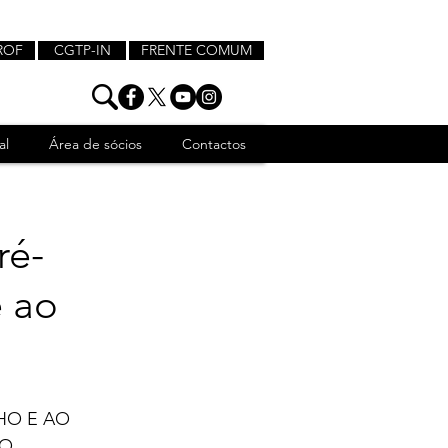
ROF
CGTP-IN
FRENTE COMUM
al
Área de sócios
Contactos
ré-
e ao
HO E AO 
IO