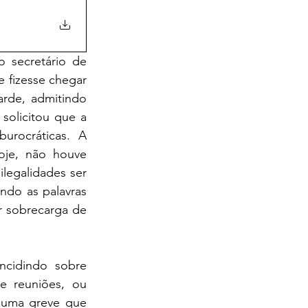
secretário de 
fizesse chegar 
rde, admitindo 
solicitou que a 
rocráticas. A 
oje, não houve 
legalidades ser 
do as palavras 
 sobrecarga de 
cidindo sobre 
e reuniões, ou 
 uma greve que 