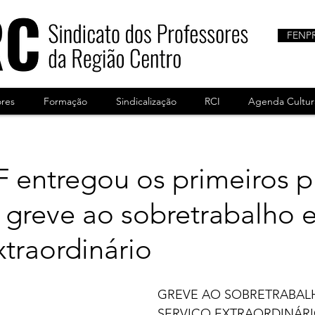
FENP
ores
Formação
Sindicalização
RCI
Agenda Cultur
entregou os primeiros p
 greve ao sobretrabalho 
xtraordinário
GREVE AO SOBRETRABAL
SERVIÇO EXTRAORDINÁR