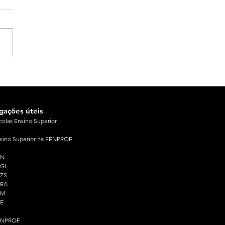
igações úteis
colas Ensino Superior
sino Superior na FENPROF
PN
PGL
ZS
PRA
PM
E
ENPROF