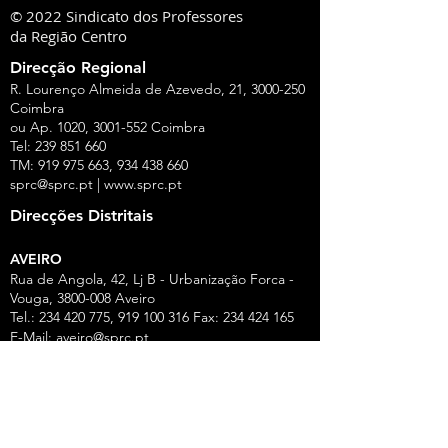
© 2022 Sindicato dos Professores
da Região Centro
Direcção Regional
R. Lourenço Almeida de Azevedo, 21,
3000-250
Coimbra
ou Ap. 1020,
3001-552
Coimbra
Tel:
239 851 660
TM:
919 975 663
,
934 438 660
sprc@sprc.pt
|
www.sprc.pt
Direcções Distritais
AVEIRO
Rua de Angola, 42, Lj B - Urbanização Forca -
Vouga,
3800-008
Aveiro
Tel.:
234 420 775
,
919 100 316
Fax:
234 424 165
E-Mail:
aveiro@sprc.pt
CASTELO BRANCO
R. João Alves da Silva, 3 - 1.º Dt.º, 6200-118
Covilhã
Tel.: 275 322 387, 916 141 399, 962 869 261