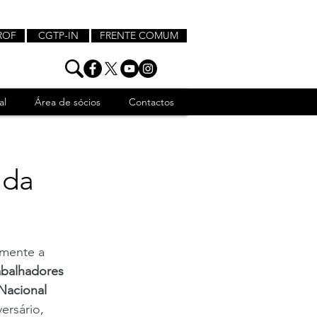
ROF
CGTP-IN
FRENTE COMUM
al
Área de sócios
Contactos
 da
mente a 
abalhadores 
Nacional 
ersário, 