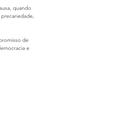
causa, quando 
a precariedade, 
mpromisso de 
democracia e 