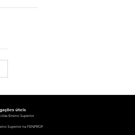
igações úteis
colas Ensino Superior
sino Superior na FENPROF