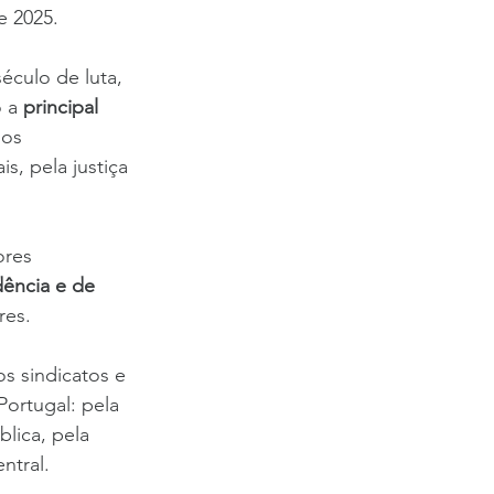
e 2025.
culo de luta, 
 a 
principal 
dos 
s, pela justiça 
ores 
dência e de 
res.
s sindicatos e 
Portugal: pela 
lica, pela 
ntral.