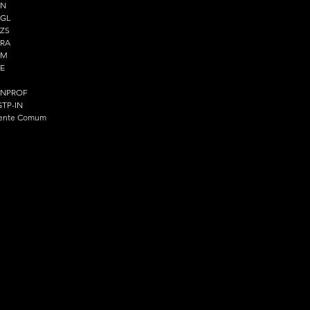
PN
PGL
ZS
PRA
PM
E
ENPROF
TP-IN
ente Comum