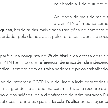
celebrado a 1 de outubro d
Ao longo de mais de meio sé
a CGTP-IN afirmou-se como
tuguesa
, herdeira das mais firmes tradições de combate 
berdade, pela democracia, pelos direitos laborais e sociai
eparável da conquista do 
25 de Abril 
e da defesa dos val
CGTP-IN tem sido um 
referencial de unidade, de indepen
ndical
, sempre com os trabalhadores e pelos trabalhado
e de integrar a CGTP-IN e de, lado a lado com todos o
ar nas grandes lutas que marcaram a história recente de 
ho e dos salários, pela dignificação da Administração Púb
públicos – entre os quais a 
Escola Pública
 ocupa lugar ce