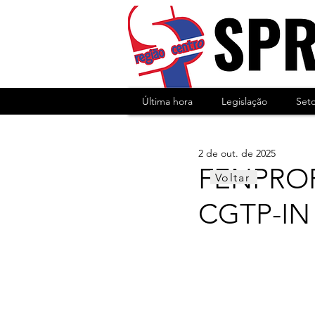
Última hora
Legislação
Set
2 de out. de 2025
FENPROF 
Voltar
CGTP-IN