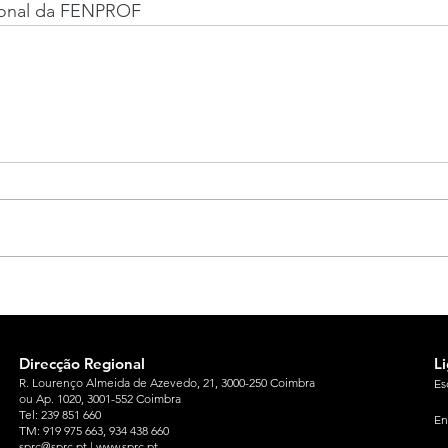
ional da FENPROF
Direcção Regional
L
R. Lourenço Almeida de Azevedo, 21, 3000-250 Coimbra
Es
ou Ap. 1020, 3001-552 Coimbra
Tel: 239 851 660
En
TM: 919 975 663
, 934 438 660
sprc@sprc.pt
|
www.sprc.pt