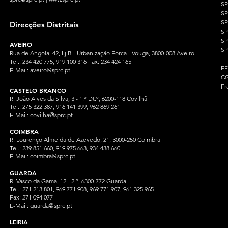
S
S
SP
Direcções Distritais
S
S
AVEIRO
SP
Rua de Angola, 42, Lj B - Urbanização Forca - Vouga, 3800-008 Aveiro
Tel.: 234 420 775, 919 100 316 Fax: 234 424 165
F
E-Mail:
aveiro@sprc.pt
CG
Fr
CASTELO BRANCO
R. João Alves da Silva, 3 - 1.º Dt.º, 6200-118 Covilhã
Tel.: 275 322 387, 916 141 399, 962 869 261
E-Mail:
covilha@sprc.pt
COIMBRA
R. Lourenço Almeida de Azevedo, 21, 3000-250 Coimbra
Tel.:
239 851 660,
919 975 663, 934 438 66
0
E-Mail:
coimbra@sprc.pt
GUARDA
R. Vasco da Gama, 12 - 2.º, 6300-772 Guarda
Tel.: 271 213 801, 969 771 908, 969 771 907, 961 325 965
Fax: 271 094 077
E-Mail:
guarda@sprc.pt
LEIRIA