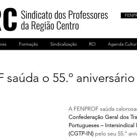
FENP
ores
Formação
Sindicalização
RCI
Agenda Cultur
saúda o 55.º aniversário
A FENPROF saúda calorosa
Confederação Geral dos Tr
Portugueses – Intersindical 
(CGTP-IN)
 pelo seu 55.º aniv