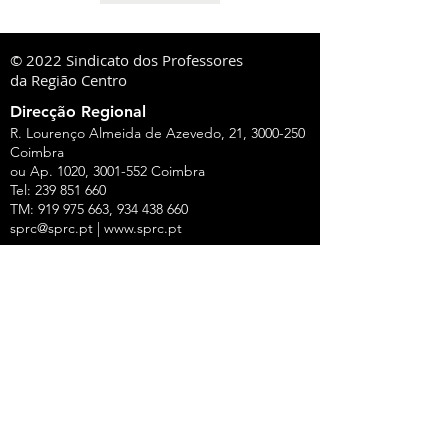
© 2022 Sindicato dos Professores
da Região Centro
Direcção Regional
R. Lourenço Almeida de Azevedo, 21,
3000-250
Coimbra
ou Ap. 1020,
3001-552
Coimbra
Tel:
239 851 660
TM:
919 975 663
,
934 438 660
sprc@sprc.pt
|
www.sprc.pt
Direcções Distritais
AVEIRO
Rua de Angola, 42, Lj B - Urbanização Forca -
Vouga,
3800-008
Aveiro
Tel.:
234 420 775
,
919 100 316
Fax:
234 424 165
E-Mail:
aveiro@sprc.pt
CASTELO BRANCO
R. João Alves da Silva, 3 - 1.º Dt.º, 6200-118