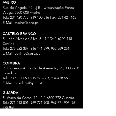
AVEIRO
Rua de Angola, 42, Lj B - Urbanização Forca -
Vouga,
3800-008
Aveiro
Tel.:
234 420 775
,
919 100 316
Fax:
234 424 165
E-Mail:
aveiro@sprc.pt
CASTELO BRANCO
R. João Alves da Silva, 3 - 1.º Dt.º, 6200-118
Covilhã
Tel.: 275 322 387, 916 141 399, 962 869 261
E-Mail:
covilha@sprc.pt
COIMBRA
R. Lourenço Almeida de Azevedo, 21,
3000-250
Coimbra
Tel.:
239 851 660
,
919 975 663
,
934 438 66
0
E-Mail:
coimbra@sprc.pt
GUARDA
R. Vasco da Gama, 12 - 2.º,
6300-772
Guarda
Tel.: 271 213 801, 969 771 908, 969 771 907, 961
325 965
Fax:
271 094 077