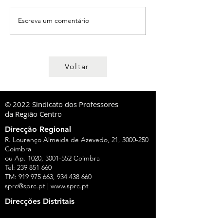
Escreva um comentário
Voltar
© 2022 Sindicato dos Professores
da Região Centro
Direcção Regional
R. Lourenço Almeida de Azevedo, 21,
3000-250
Coimbra
ou Ap. 1020,
3001-552
Coimbra
Tel:
239 851 660
TM:
919 975 663
,
934 438 660
sprc@sprc.pt
|
www.sprc.pt
Direcções Distritais