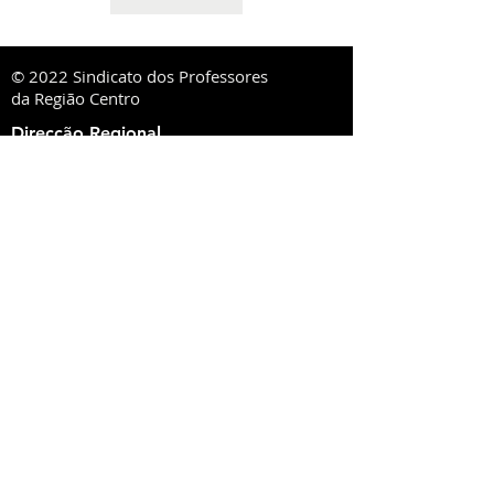
© 2022 Sindicato dos Professores
da Região Centro
Direcção Regional
R. Lourenço Almeida de Azevedo, 21,
3000-250
Coimbra
ou Ap. 1020,
3001-552
Coimbra
Tel:
239 851 660
TM:
919 975 663
,
934 438 660
sprc@sprc.pt
|
www.sprc.pt
Direcções Distritais
AVEIRO
Rua de Angola, 42, Lj B - Urbanização Forca -
Vouga,
3800-008
Aveiro
Tel.:
234 420 775
,
919 100 316
Fax:
234 424 165
E-Mail:
aveiro@sprc.pt
CASTELO BRANCO