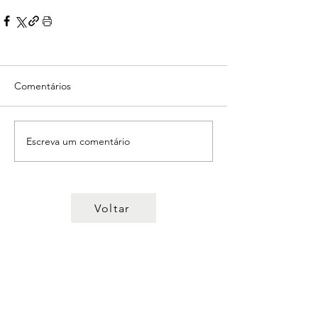
Comentários
Escreva um comentário
Voltar
© 2022 Sindicato dos Professores
da Região Centro
Direcção Regional
R. Lourenço Almeida de Azevedo, 21,
3000-250