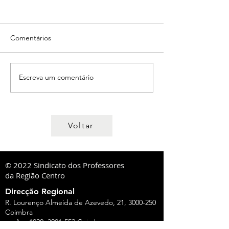
Comentários
Escreva um comentário
Voltar
© 2022 Sindicato dos Professores
da Região Centro
Direcção Regional
R. Lourenço Almeida de Azevedo, 21,
3000-250
Coimbra
ou Ap. 1020,
3001-552
Coimbra