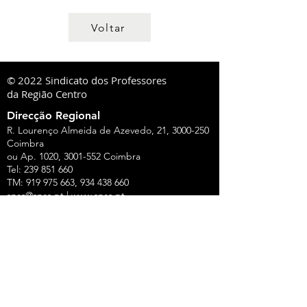
Voltar
© 2022 Sindicato dos Professores
da Região Centro
Direcção Regional
R. Lourenço Almeida de Azevedo, 21,
3000-250
Coimbra
ou Ap. 1020,
3001-552
Coimbra
Tel:
239 851 660
TM:
919 975 663
,
934 438 660
sprc@sprc.pt
|
www.sprc.pt
Direcções Distritais
AVEIRO
Rua de Angola, 42, Lj B - Urbanização Forca -
Vouga,
3800-008
Aveiro
Tel.:
234 420 775
,
919 100 316
Fax:
234 424 165
E-Mail:
aveiro@sprc.pt