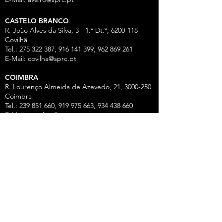
CASTELO BRANCO
R. João Alves da Silva, 3 - 1.º Dt.º, 6200-118
Covilhã
Tel.: 275 322 387, 916 141 399, 962 869 261
E-Mail:
covilha@sprc.pt
COIMBRA
R. Lourenço Almeida de Azevedo, 21,
3000-250
Coimbra
Tel.:
239 851 660
,
919 975 663
,
934 438 66
0
E-Mail:
coimbra@sprc.pt
GUARDA
R. Vasco da Gama, 12 - 2.º,
6300-772
Guarda
Tel.: 271 213 801, 969 771 908, 969 771 907, 961
325 965
Fax:
271 094 077
E-Mail:
guarda@sprc.pt
LEIRIA
R. dos Mártires, 26 - r/c Drtº,
2400-186
Leiria
Tel.:
244 815 702
, 915 350
074 Fax:
244 812 126