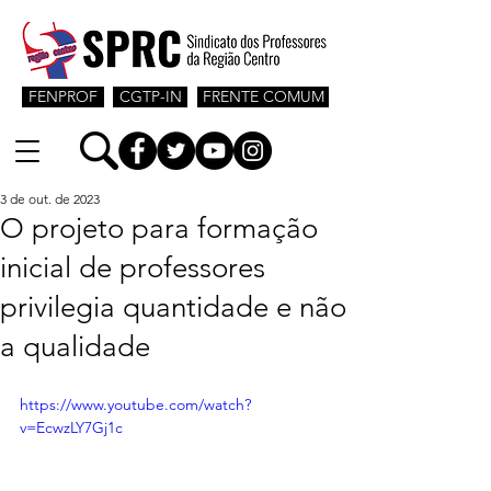
FENPROF
CGTP-IN
FRENTE COMUM
3 de out. de 2023
O projeto para formação
inicial de professores
privilegia quantidade e não
a qualidade
https://www.youtube.com/watch?
v=EcwzLY7Gj1c