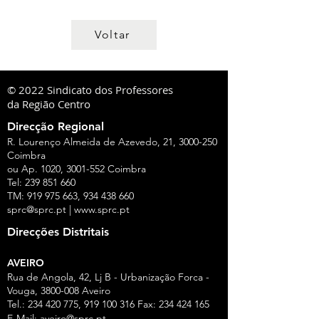
Voltar
© 2022 Sindicato dos Professores
da Região Centro
Direcção Regional
R. Lourenço Almeida de Azevedo, 21,
3000-250
Coimbra
ou Ap. 1020,
3001-552
Coimbra
Tel:
239 851 660
TM:
919 975 663
,
934 438 660
sprc@sprc.pt
|
www.sprc.pt
Direcções Distritais
AVEIRO
Rua de Angola, 42, Lj B - Urbanização Forca -
Vouga,
3800-008
Aveiro
Tel.:
234 420 775
,
919 100 316
Fax:
234 424 165
E-Mail:
aveiro@sprc.pt