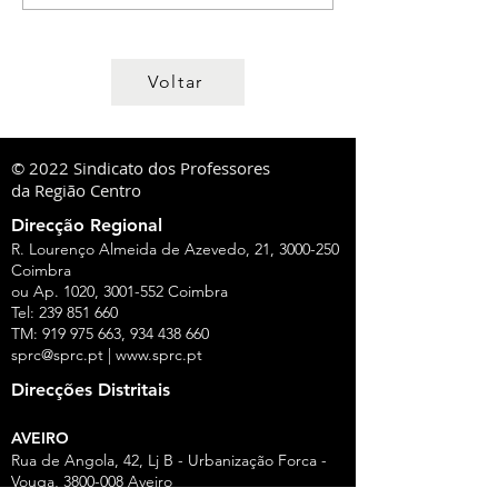
Voltar
© 2022 Sindicato dos Professores
da Região Centro
Direcção Regional
R. Lourenço Almeida de Azevedo, 21,
3000-250
Coimbra
ou Ap. 1020,
3001-552
Coimbra
Tel:
239 851 660
TM:
919 975 663
,
934 438 660
sprc@sprc.pt
|
www.sprc.pt
Direcções Distritais
AVEIRO
Rua de Angola, 42, Lj B - Urbanização Forca -
Vouga,
3800-008
Aveiro