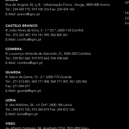
SP
Rua de Angola, 42, Lj B - Urbanização Forca - Vouga, 3800-008 Aveiro
Tel.: 234 420 775, 919 100 316 Fax: 234 424 165
F
E-Mail:
aveiro@sprc.pt
CG
Fr
CASTELO BRANCO
R. João Alves da Silva, 3 - 1.º Dt.º, 6200-118 Covilhã
Tel.: 275 322 387, 916 141 399, 962 869 261
E-Mail:
covilha@sprc.pt
COIMBRA
R. Lourenço Almeida de Azevedo, 21, 3000-250 Coimbra
Tel.:
239 851 660,
919 975 663, 934 438 66
0
E-Mail:
coimbra@sprc.pt
GUARDA
R. Vasco da Gama, 12 - 2.º, 6300-772 Guarda
Tel.: 271 213 801, 969 771 908, 969 771 907, 961 325 965
Fax: 271 094 077
E-Mail:
guarda@sprc.pt
LEIRIA
R. dos Mártires, 26 - r/c Drtº, 2400-186 Leiria
Tel.: 244 815 702, 915 350
074 Fax: 244 812 126
E-Mail:
leiria@sprc.pt
VISEU
Av Alberto Sampaio, 84, Apartado 2214, 3501-909 Viseu