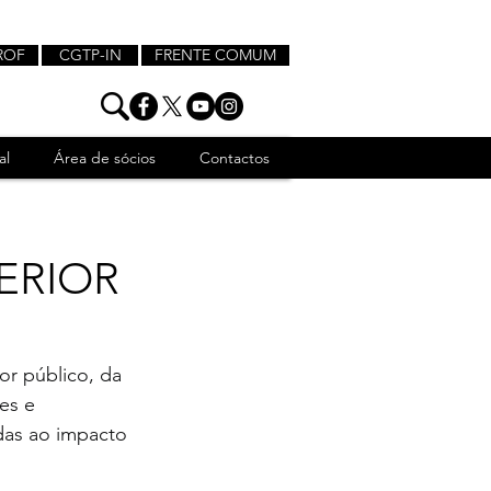
ROF
CGTP-IN
FRENTE COMUM
al
Área de sócios
Contactos
PERIOR
r público, da 
es e 
das ao impacto 