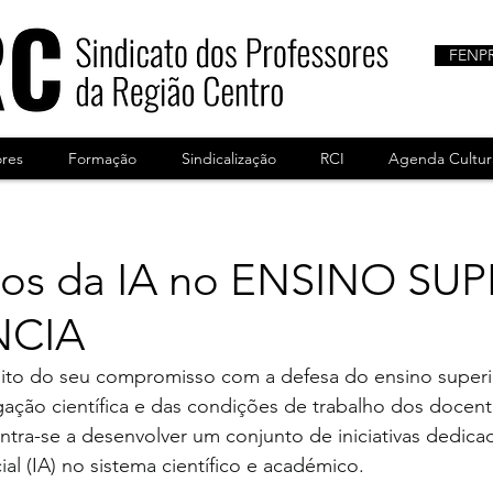
FENP
ores
Formação
Sindicalização
RCI
Agenda Cultur
ios da IA no ENSINO SU
NCIA
o do seu compromisso com a defesa do ensino superio
gação científica e das condições de trabalho dos docent
ntra-se a desenvolver um conjunto de iniciativas dedica
cial (IA) no sistema científico e académico.