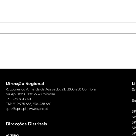
Direcção Regional
L
R. Lourenço Almeida de Azevedo, 21, 3000-250 Coimbra
Es
ou Ap. 1020, 3001-552 Coimbra
Tel: 239 851 660
En
TM: 919 975 663
, 934 438 660
sprc@sprc.pt
|
www.sprc.pt
S
S
SP
Direcções Distritais
S
S
AVEIRO