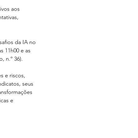
ivos aos 
tativas, 
afios da IA no 
as 11h00 e as 
 n.º 36).
 e riscos, 
dicatos, seus 
ransformações 
icas e 