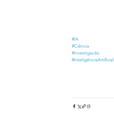
#IA
#Ciência
#Investigacão
#InteligênciaArtificial