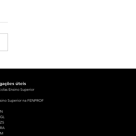
igações úteis
colas Ensino Superior
sino Superior na FENPROF
PN
PGL
ZS
PRA
PM