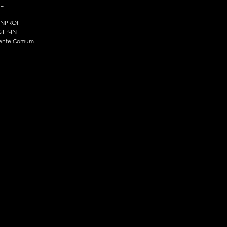
E
ENPROF
TP-IN
ente Comum