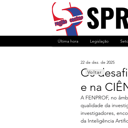
Última hora
Legislação
Set
22 de dez. de 2025
Os desaf
Voltar
e na CIÊ
A FENPROF, no âmbit
qualidade da investi
investigadores, enco
da Inteligência Artifi