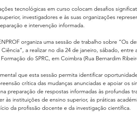
ações tecnológicas em curso colocam desafios significat
uperior, investigadores e às suas organizações represen
reparação e intervenção informada.
ENPROF organiza uma sessão de trabalho sobre “Os des
Ciência”, a realizar no dia 24 de janeiro, sábado, entre 
 Formação do SPRC, em Coimbra (Rua Bernardim Ribeiro,
ntal que esta sessão permita identificar oportunidades
ensão crítica das mudanças anunciadas e apoiar os sin
as na preparação de respostas informadas às profundas t
r às instituições de ensino superior, às práticas académ
cício da profissão docente e da investigação científica.