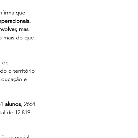
nfirma que 
peracionais, 
volver, mas 
to mais do que 
s de 
o o território 
 Educação e 
1 
alunos
, 2664 
al de 12 819 
ão especial, 