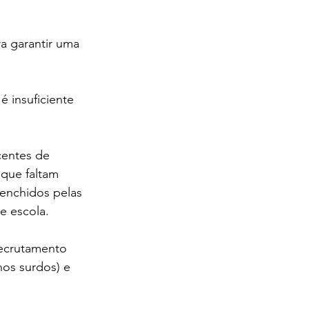
ra garantir uma 
insuficiente 
centes de 
que faltam 
enchidos pelas 
e escola.
recrutamento 
nos surdos) e 