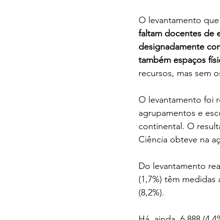
O levantamento que 
faltam docentes de e
designadamente com 
também espaços físic
recursos, mas sem os
O levantamento foi r
agrupamentos e esco
continental. O resul
Ciência obteve na a
Do levantamento rea
(1,7%) têm medidas a
(8,2%).
Há, ainda, 6 888 (4,