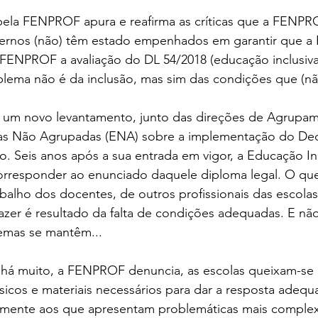
pela FENPROF apura e reafirma as críticas que a FENPRO
rnos (não) têm estado empenhados em garantir que a E
 a FENPROF a avaliação do DL 54/2018 (educação inclusiva
lema não é da inclusão, mas sim das condições que (nã
um novo levantamento, junto das direções de Agrupam
las Não Agrupadas (ENA) sobre a implementação do Decr
ho. Seis anos após a sua entrada em vigor, a Educação In
rresponder ao enunciado daquele diploma legal. O que é
abalho dos docentes, de outros profissionais das escolas
 fazer é resultado da falta de condições adequadas. E não
lemas se mantêm...
há muito, a FENPROF denuncia, as escolas queixam-se 
sicos e materiais necessários para dar a resposta adeq
almente aos que apresentam problemáticas mais complex