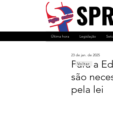
Última hora
Legislação
Set
23 de jan. de 2025
Para a Ed
Voltar
são neces
pela lei