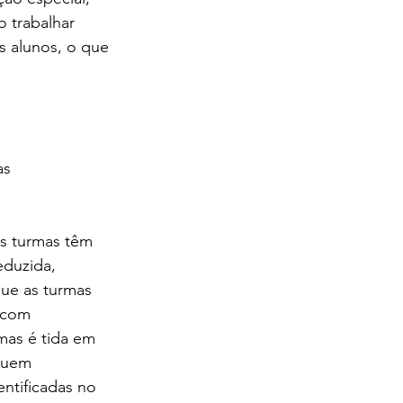
 trabalhar 
 alunos, o que 
as 
s turmas têm 
duzida, 
que as turmas 
 com 
mas é tida em 
suem 
ntificadas no 