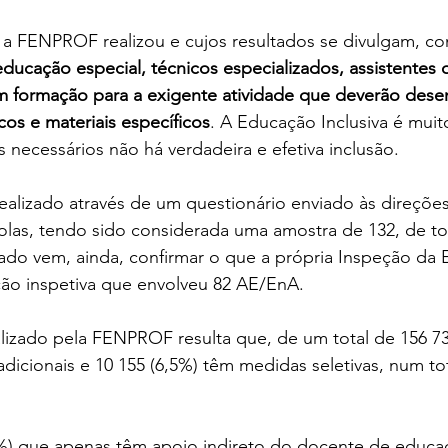
a FENPROF realizou e cujos resultados se divulgam, co
ducação especial, técnicos especializados, assistentes o
formação para a exigente atividade que deverão desen
os e materiais específicos
. A Educação Inclusiva é mui
 necessários não há verdadeira e efetiva inclusão.
ealizado através de um questionário enviado às direçõe
las, tendo sido considerada uma amostra de 132, de tod
tado vem, ainda, confirmar o que a própria Inspeção da
ção inspetiva que envolveu 82 AE/EnA.
lizado pela FENPROF resulta que, de um total de 156 73
dicionais e 10 155 (6,5%) têm medidas seletivas, num tot
4%) que apenas têm apoio indireto do docente de educaç