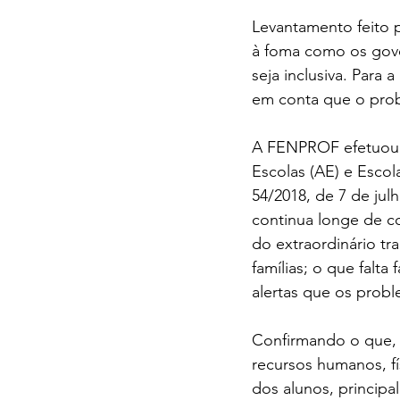
Levantamento feito 
à foma como os gove
seja inclusiva. Para
em conta que o prob
A FENPROF efetuou 
Escolas (AE) e Esco
54/2018, de 7 de jul
continua longe de co
do extraordinário tr
famílias; o que falta
alertas que os prob
Confirmando o que, 
recursos humanos, fí
dos alunos, princip