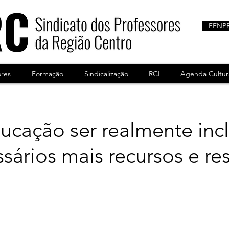
FENP
ores
Formação
Sindicalização
RCI
Agenda Cultur
ucação ser realmente incl
sários mais recursos e re