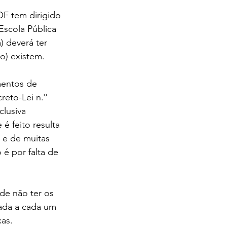
F tem dirigido 
scola Pública 
) deverá ter 
o) existem.
entos de 
eto-Lei n.º 
clusiva 
 feito resulta 
 e de muitas 
 é por falta de 
de não ter os 
uada a cada um 
as.