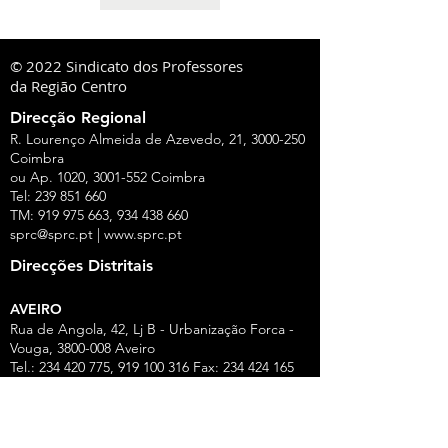
© 2022 Sindicato dos Professores
da Região Centro
Direcção Regional
R. Lourenço Almeida de Azevedo, 21,
3000-250
Coimbra
ou Ap. 1020,
3001-552
Coimbra
Tel:
239 851 660
TM:
919 975 663
,
934 438 660
sprc@sprc.pt
|
www.sprc.pt
Direcções Distritais
AVEIRO
Rua de Angola, 42, Lj B - Urbanização Forca -
Vouga,
3800-008
Aveiro
Tel.:
234 420 775
,
919 100 316
Fax:
234 424 165
E-Mail:
aveiro@sprc.pt
CASTELO BRANCO