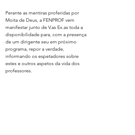
Perante as mentiras proferidas por 
Moita de Deus, a FENPROF vem 
manifestar junto de V.as Ex.as toda a 
disponibilidade para, com a presença 
de um dirigente seu em próximo 
programa, repor a verdade, 
informando os espetadores sobre 
estes e outros aspetos da vida dos 
professores.
Com os melhores cumprimentos
Pel’O Secretariado Nacional da 
FENPROF
Mário Nogueira
Secretário-Geral