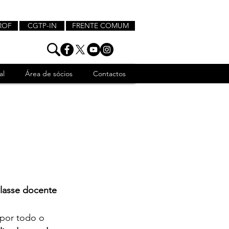
ROF
CGTP-IN
FRENTE COMUM
al
Área de sócios
Contactos
classe docente
 por todo o 