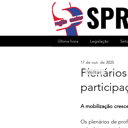
Última hora
Legislação
Set
17 de out. de 2025
Plenário
Voltar
participa
A mobilização cresc
Os plenários de pro