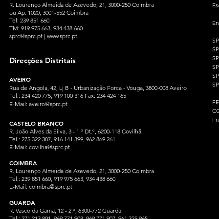
R. Lourenço Almeida de Azevedo, 21, 3000-250 Coimbra
Es
ou Ap. 1020, 3001-552 Coimbra
Tel: 239 851 660
En
TM: 919 975 663
, 934 438 660
sprc@sprc.pt
|
www.sprc.pt
S
S
SP
Direcções Distritais
S
S
AVEIRO
SP
Rua de Angola, 42, Lj B - Urbanização Forca - Vouga, 3800-008 Aveiro
Tel.: 234 420 775, 919 100 316 Fax: 234 424 165
F
E-Mail:
aveiro@sprc.pt
CG
Fr
CASTELO BRANCO
R. João Alves da Silva, 3 - 1.º Dt.º, 6200-118 Covilhã
Tel.: 275 322 387, 916 141 399, 962 869 261
E-Mail:
covilha@sprc.pt
COIMBRA
R. Lourenço Almeida de Azevedo, 21, 3000-250 Coimbra
Tel.:
239 851 660,
919 975 663, 934 438 66
0
E-Mail:
coimbra@sprc.pt
GUARDA
R. Vasco da Gama, 12 - 2.º, 6300-772 Guarda
Tel.: 271 213 801, 969 771 908, 969 771 907, 961 325 965