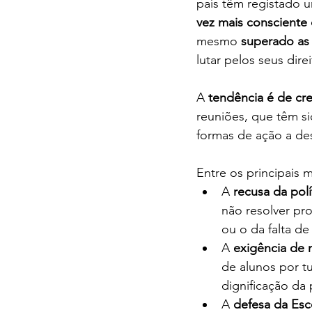
país têm registado 
vez mais consciente
mesmo 
superado as 
lutar pelos seus dire
A 
tendência é de cr
reuniões, que têm s
formas de ação a de
Entre os principais 
A 
recusa da polí
não resolver pr
ou o da falta de
A 
exigência de 
de alunos por t
dignificação da 
A 
defesa da Esc