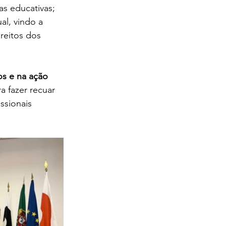
cas educativas;
ual, vindo a 
reitos dos 
os e na ação 
a fazer recuar 
ssionais 