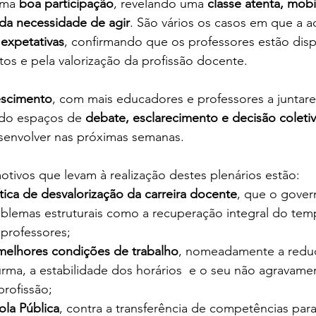
uma 
boa participação
, revelando uma 
classe atenta, mobi
 da necessidade de agir
. São vários os casos em que a 
expetativas
, confirmando que os professores estão disp
itos e pela valorização da profissão docente.
escimento
, com mais educadores e professores a juntare
ido espaços de 
debate, esclarecimento e decisão coleti
senvolver nas próximas semanas.
motivos que levam à realização destes plenários estão:
tica de desvalorização da carreira docente
, que o gove
oblemas estruturais como a recuperação integral do tem
 professores;
melhores condições de trabalho
, nomeadamente a redu
urma, a estabilidade dos horários  e o seu não agravame
profissão;
ola Pública
, contra a transferência de competências par