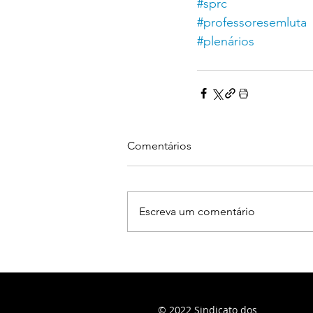
#sprc
#professoresemluta
#plenários
Comentários
Escreva um comentário
© 2022 Sindicato dos