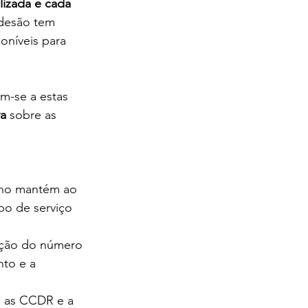
lizada e cada 
adesão tem 
oníveis para 
m-se a estas 
va
 sobre as 
rno mantém ao 
po de serviço 
ção do número 
nto e a 
a as CCDR e a 