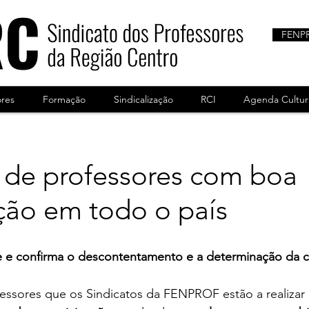
FENP
ores
Formação
Sindicalização
RCI
Agenda Cultur
s de professores com boa
ção em todo o país
e e confirma o descontentamento e a determinação da 
fessores que os Sindicatos da FENPROF estão a realizar