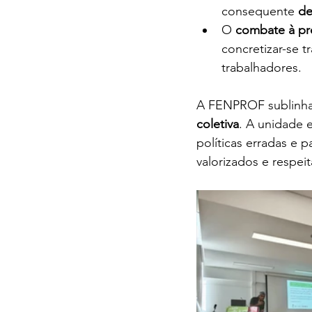
consequente 
de
O 
combate à pro
concretizar-se t
trabalhadores.
A FENPROF sublinha 
coletiva
. A unidade 
políticas erradas e 
valorizados e respei