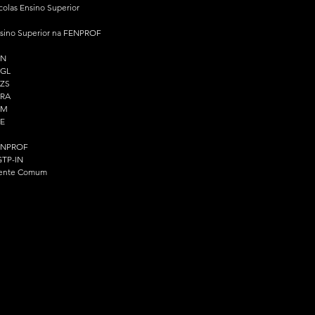
colas Ensino Superior
sino Superior na FENPROF
PN
PGL
ZS
PRA
PM
E
ENPROF
TP-IN
ente Comum