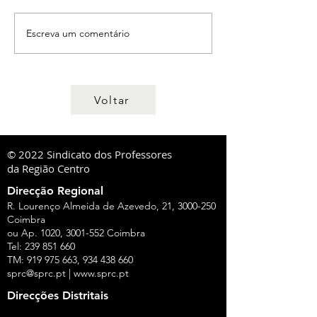
Escreva um comentário
Voltar
© 2022 Sindicato dos Professores
da Região Centro
Direcção Regional
R. Lourenço Almeida de Azevedo, 21,
3000-250
Coimbra
ou Ap. 1020,
3001-552
Coimbra
Tel:
239 851 660
TM:
919 975 663
,
934 438 660
sprc@sprc.pt
|
www.sprc.pt
Direcções Distritais