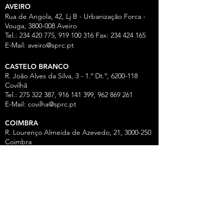
AVEIRO
Rua de Angola, 42, Lj B - Urbanização Forca -
Vouga,
3800-008
Aveiro
Tel.:
234 420 775
,
919 100 316
Fax:
234 424 165
E-Mail:
aveiro@sprc.pt
CASTELO BRANCO
R. João Alves da Silva, 3 - 1.º Dt.º, 6200-118
Covilhã
Tel.: 275 322 387, 916 141 399, 962 869 261
E-Mail:
covilha@sprc.pt
COIMBRA
R. Lourenço Almeida de Azevedo, 21,
3000-250
Coimbra
Tel.:
239 851 660
,
919 975 663
,
934 438 66
0
E-Mail:
coimbra@sprc.pt
GUARDA
R. Vasco da Gama, 12 - 2.º,
6300-772
Guarda
Tel.: 271 213 801, 969 771 908, 969 771 907, 961
325 965
Fax:
271 094 077