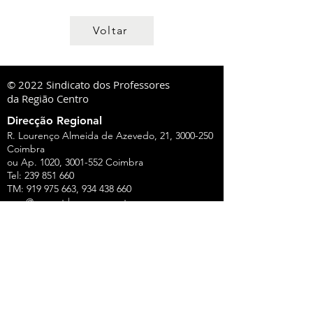
Voltar
© 2022 Sindicato dos Professores
da Região Centro
Direcção Regional
R. Lourenço Almeida de Azevedo, 21,
3000-250
Coimbra
ou Ap. 1020,
3001-552
Coimbra
Tel:
239 851 660
TM:
919 975 663
,
934 438 660
sprc@sprc.pt
|
www.sprc.pt
Direcções Distritais
AVEIRO
Rua de Angola, 42, Lj B - Urbanização Forca -
Vouga,
3800-008
Aveiro
Tel.:
234 420 775
,
919 100 316
Fax:
234 424 165
E-Mail:
aveiro@sprc.pt