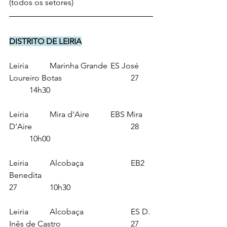
(todos os setores)
DISTRITO DE LEIRIA
Leiria		Marinha Grande	ES José 
Loureiro Botas				27	
	14h30
Leiria		Mira d'Aire		EBS Mira 
D’Aire					28	
	10h00
Leiria		Alcobaça			EB2 
Benedita						
27		10h30
Leiria		Alcobaça			ES D. 
Inês de Castro				27	