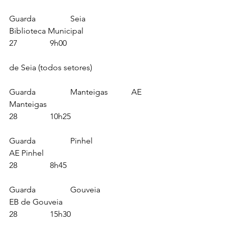
Guarda		Seia				
Biblioteca Municipal 				
27		9h00
de Seia (todos setores)
Guarda		Manteigas 		AE 
Manteigas 						
28		10h25
Guarda		Pinhel			
AE Pinhel 						
28		8h45
Guarda		Gouveia			
EB de Gouveia 					
28		15h30