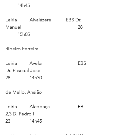
	14h45
Leiria		Alvaiázere		EBS Dr. 
Manuel 					28	
	15h05
Ribeiro Ferreira
Leiria		Avelar			EBS 
Dr. Pascoal José   				
28		14h30
de Mello, Ansião
Leiria		Alcobaça			EB 
2,3 D. Pedro I					
23		14h45