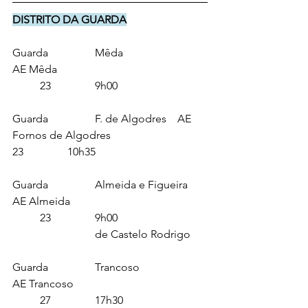
DISTRITO DA GUARDA
Guarda		Mêda			
AE Mêda						
	23		9h00
Guarda		F. de Algodres  	AE 
Fornos de Algodres				
23		10h35
Guarda		Almeida e Figueira  
AE Almeida 					
	23		9h00
			de Castelo Rodrigo
Guarda		Trancoso			
AE Trancoso 					
	27		17h30