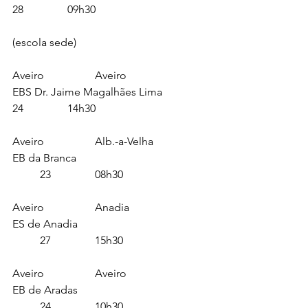
28		09h30
(escola sede)
Aveiro		Aveiro			
EBS Dr. Jaime Magalhães Lima		
24		14h30
Aveiro		Alb.-a-Velha		
EB da Branca					
	23		08h30
Aveiro		Anadia			
ES de Anadia 					
	27		15h30
Aveiro		Aveiro			
EB de Aradas					
	24		10h30