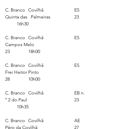
C. Branco	Covilhã 			ES 
Quinta das   Palmeiras			23	
	16h30
C. Branco	Covilhã 			ES 
Campos Melo					
23		18h00
C. Branco	Covilhã 			ES 
Frei Heitor Pinto					
28		10h00
C. Branco	Covilhã 			EB n.
° 2 do Paul					23	
	10h35
C. Branco	Covilhã 			AE 
Pêro da Covilhã 				27	