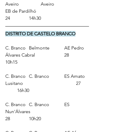
Aveiro		Aveiro			
EB de Pardilhó					
24		14h30
DISTRITO DE CASTELO BRANCO
C. Branco	Belmonte		AE Pedro 
Álvares Cabral 			28		
10h15
C. Branco	C. Branco		ES Amato 
Lusitano					27	
	16h30
C. Branco	C. Branco		ES 
Nun'Álvares					
28		10h20