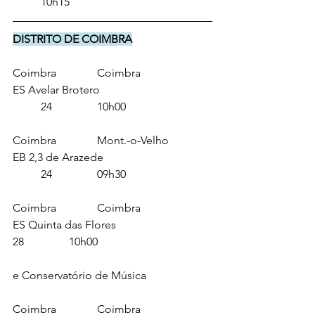
	10h15
DISTRITO DE COIMBRA
Coimbra		Coimbra			
ES Avelar Brotero				
	24		10h00
Coimbra		Mont.-o-Velho		
EB 2,3 de Arazede				
	24		09h30
Coimbra		Coimbra			
ES Quinta das Flores 				
28		10h00
e Conservatório de Música
Coimbra		Coimbra			