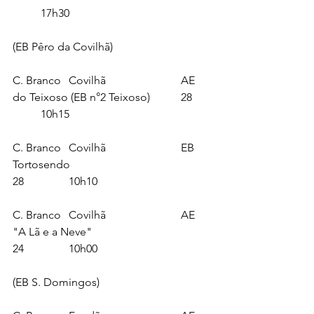
	17h30
(EB Pêro da Covilhã) 
C. Branco	Covilhã 			AE 
do Teixoso (EB n°2 Teixoso)		28 	
	10h15
C. Branco	Covilhã 			EB 
Tortosendo					
28		10h10
C. Branco	Covilhã 			AE 
"A Lã e a Neve"					
24		10h00
(EB S. Domingos)