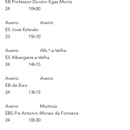
EB Professor Doutor Egas Moniz		
24		10h00
Aveiro		Aveiro			
ES José Estevão					
23		15h10
Aveiro		Alb.ª-a-Velha		
ES Albergaria-a-Velha				
24		14h15
Aveiro		Aveiro			
EB de Eixo						
24		13h15
Aveiro		Murtosa			
EBS P.e António Morais da Fonseca	
24		10h30