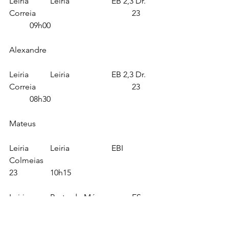
Leiria		Leiria			EB 2,3 Dr. 
Correia 					23	
	09h00
Alexandre
Leiria		Leiria			EB 2,3 Dr. 
Correia 					23	
	08h30
Mateus
Leiria		Leiria			EBI 
Colmeias						
23		10h15
Leiria		Porto de Mós		ES 
Porto de Mós					
23		10h30