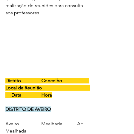
realização de reuniões para consulta 
aos professores.
Distrito		Concelho			
Local da Reunião				 
     Data
Hora
DISTRITO DE AVEIRO
Aveiro		Mealhada		AE 
Mealhada 						