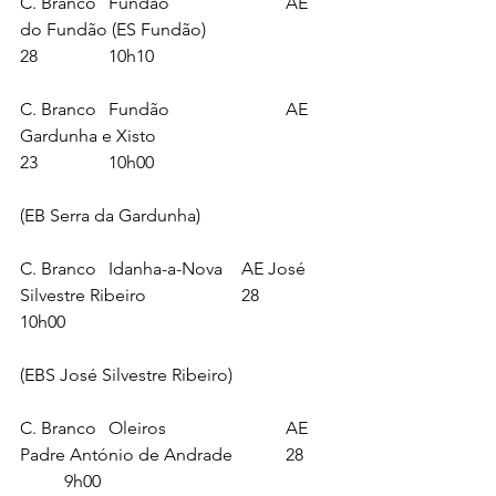
C. Branco	Fundão 			AE 
do Fundão (ES Fundão) 			
28		10h10
C. Branco	Fundão 			AE 
Gardunha e Xisto 				
23		10h00
(EB Serra da Gardunha)
C. Branco	Idanha-a-Nova	AE José 
Silvestre Ribeiro 			28		
10h00
(EBS José Silvestre Ribeiro)
C. Branco	Oleiros			AE 
Padre António de Andrade 		28	
	9h00