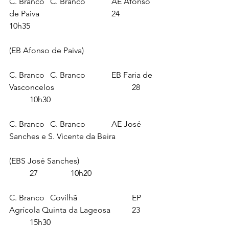
C. Branco	C. Branco		AE Afonso 
de Paiva 				24		
10h35
(EB Afonso de Paiva)
C. Branco	C. Branco		EB Faria de 
Vasconcelos				28	
	10h30
C. Branco	C. Branco		AE José 
Sanches e S. Vicente da Beira 
(EBS José Sanches)				
	27		10h20
C. Branco	Covilhã 			EP 
Agrícola Quinta da Lageosa		23	
	15h30