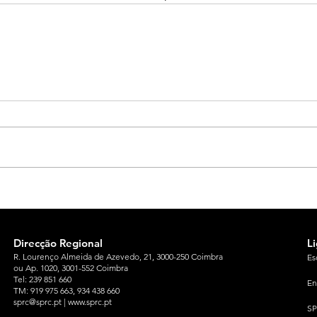
Direcção Regional
L
R. Lourenço Almeida de Azevedo, 21, 3000-250 Coimbra
Es
ou Ap. 1020, 3001-552 Coimbra
Tel: 239 851 660
En
TM: 919 975 663
, 934 438 660
sprc@sprc.pt
|
www.sprc.pt
S