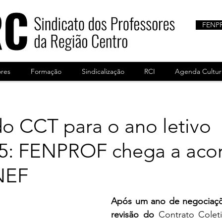
FENP
ores
Formação
Sindicalização
RCI
Agenda Cultur
do CCT para o ano letivo
5: FENPROF chega a aco
NEF
Após um ano de negociaçõe
revisão do 
Contrato Coleti