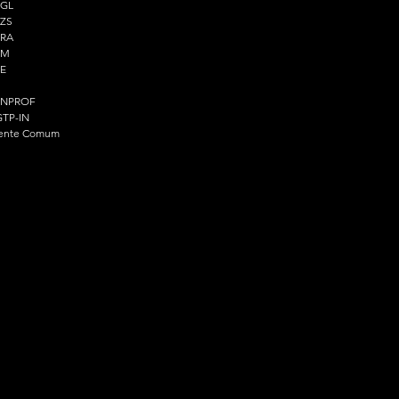
PGL
ZS
PRA
PM
E
ENPROF
TP-IN
ente Comum