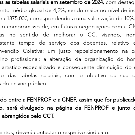
s as tabelas salariais em setembro de 2024
, com destaqu
nto médio global de 4,2%, sendo maior no nível de ingr
ara 1375,00€, correspondendo a uma valorização de 10%
 compromisso de, em futuras negociações com a CNEF
stas no sentido de melhorar o CC, visando, nom
stante tempo de serviço dos docentes, relativo 
venção Coletiva; 
um justo reposicionamento na car
no profissional; a alteração da organização do horá
artístico especializado e consequente diminuição do
ação das tabelas salariais, com o objetivo da sua 
 do ensino público.
o entre a FENPROF e a CNEF, assim que for publicado
o, será divulgado na página da FENPROF e junto d
s abrangidos pelo CCT.
entos, deverá contactar o respetivo sindicato.