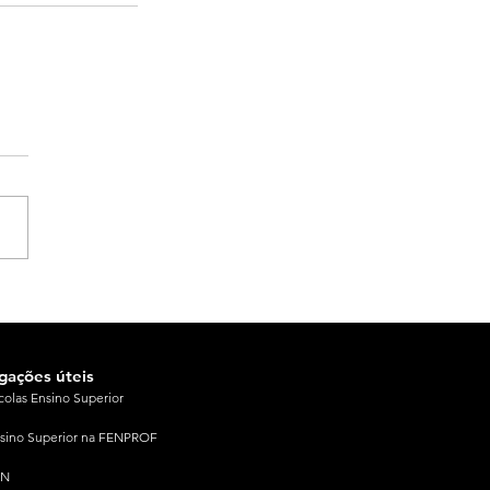
igações úteis
colas Ensino Superior
sino Superior na FENPROF
PN