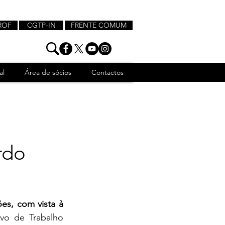
ROF
CGTP-IN
FRENTE COMUM
al
Área de sócios
Contactos
rdo
s, com vista à 
vo de Trabalho 