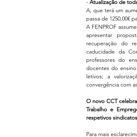
- 
Atualização de toda
A, que terá um aume
passa de 1250,00€ p
A FENPROF assume o
apresentar propo
recuperação do re
caducidade da Con
professores do ensi
docentes do ensino 
letivos; a valoriz
convergência com as
O novo CCT celebrad
Trabalho e Empreg
respetivos sindicato
Para mais esclarecim