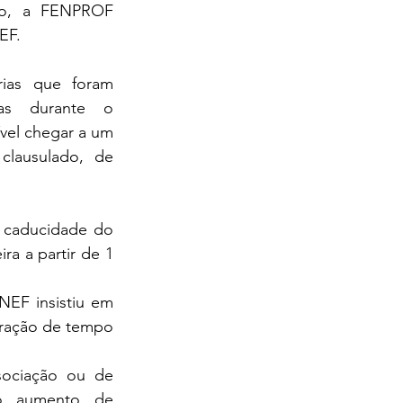
vo, a FENPROF 
EF.
rias que foram 
as durante o 
vel chegar a um 
clausulado, de 
 caducidade do 
a a partir de 1 
EF insistiu em 
ração de tempo 
ociação ou de 
o aumento de 