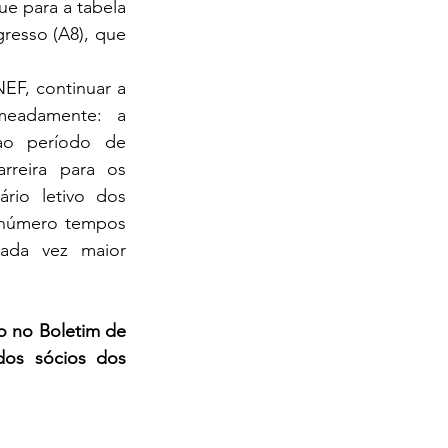
e para a tabela 
esso (A8), que 
.
, continuar a 
eadamente: a 
ao período de 
reira para os 
rio letivo dos 
 número tempos 
cada vez maior 
 no Boletim de 
os sócios dos 