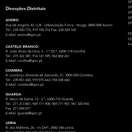
S
SP
Direcções Distritais
S
S
AVEIRO
SP
Rua de Angola, 42, Lj B - Urbanização Forca - Vouga, 3800-008 Aveiro
Tel.: 234 420 775, 919 100 316 Fax: 234 424 165
F
E-Mail:
aveiro@sprc.pt
CG
Fr
CASTELO BRANCO
R. João Alves da Silva, 3 - 1.º Dt.º, 6200-118 Covilhã
Tel.: 275 322 387, 916 141 399, 962 869 261
E-Mail:
covilha@sprc.pt
COIMBRA
R. Lourenço Almeida de Azevedo, 21, 3000-250 Coimbra
Tel.:
239 851 660,
919 975 663, 934 438 66
0
E-Mail:
coimbra@sprc.pt
GUARDA
R. Vasco da Gama, 12 - 2.º, 6300-772 Guarda
Tel.: 271 213 801, 969 771 908, 969 771 907, 961 325 965
Fax: 271 094 077
E-Mail:
guarda@sprc.pt
LEIRIA
R. dos Mártires, 26 - r/c Drtº, 2400-186 Leiria