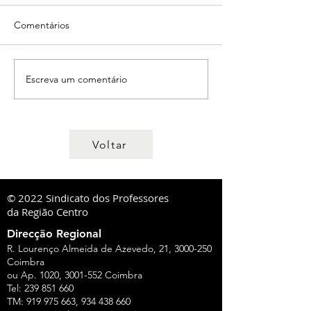
Comentários
Escreva um comentário
Voltar
© 2022 Sindicato dos Professores
da Região Centro
Direcção Regional
R. Lourenço Almeida de Azevedo, 21,
3000-250
Coimbra
ou Ap. 1020,
3001-552
Coimbra
Tel:
239 851 660
TM:
919 975 663
,
934 438 660