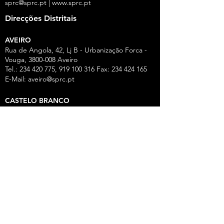
sprc@sprc.pt
|
www.sprc.pt
Direcções Distritais
AVEIRO
Rua de Angola, 42, Lj B - Urbanização Forca -
Vouga,
3800-008
Aveiro
Tel.:
234 420 775
,
919 100 316
Fax:
234 424 165
E-Mail:
aveiro@sprc.pt
CASTELO BRANCO
R. João Alves da Silva, 3 - 1.º Dt.º, 6200-118
Covilhã
Tel.: 275 322 387, 916 141 399, 962 869 261
E-Mail:
covilha@sprc.pt
COIMBRA
R. Lourenço Almeida de Azevedo, 21,
3000-250
Coimbra
Tel.:
239 851 660
,
919 975 663
,
934 438 66
0
E-Mail:
coimbra@sprc.pt
GUARDA