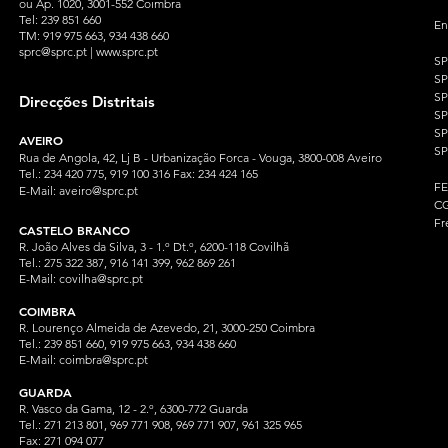
ou Ap. 1020, 3001-552 Coimbra
Tel: 239 851 660
En
TM: 919 975 663
, 934 438 660
sprc@sprc.pt
|
www.sprc.pt
S
S
SP
Direcções Distritais
S
S
AVEIRO
SP
Rua de Angola, 42, Lj B - Urbanização Forca - Vouga, 3800-008 Aveiro
Tel.: 234 420 775, 919 100 316 Fax: 234 424 165
F
E-Mail:
aveiro@sprc.pt
CG
Fr
CASTELO BRANCO
R. João Alves da Silva, 3 - 1.º Dt.º, 6200-118 Covilhã
Tel.: 275 322 387, 916 141 399, 962 869 261
E-Mail:
covilha@sprc.pt
COIMBRA
R. Lourenço Almeida de Azevedo, 21, 3000-250 Coimbra
Tel.:
239 851 660,
919 975 663, 934 438 66
0
E-Mail:
coimbra@sprc.pt
GUARDA
R. Vasco da Gama, 12 - 2.º, 6300-772 Guarda
Tel.: 271 213 801, 969 771 908, 969 771 907, 961 325 965
Fax: 271 094 077