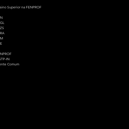
sino Superior na FENPROF
PN
PGL
ZS
PRA
PM
E
ENPROF
TP-IN
ente Comum