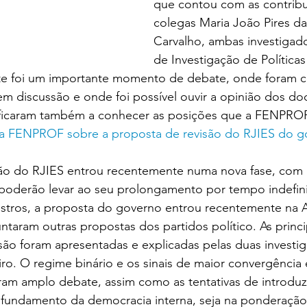
que contou com as contribu
colegas Maria João Pires da
Carvalho, ambas investigad
de Investigação de Políticas
ste foi um importante momento de debate, onde foram c
em discussão e onde foi possível ouvir a opinião dos do
 ficaram também a conhecer as posições que a FENPROF
a FENPROF sobre a proposta de revisão do RJIES do go
ão do RJIES entrou recentemente numa nova fase, com 
oderão levar ao seu prolongamento por tempo indefin
stros, a proposta do governo entrou recentemente na 
ntaram outras propostas dos partidos político. As princ
são foram apresentadas e explicadas pelas duas investi
ro. O regime binário e os sinais de maior convergência 
am amplo debate, assim como as tentativas de introduz
undamento da democracia interna, seja na ponderação