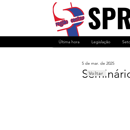
Última hora
Legislação
Set
5 de mar. de 2025
Seminário
Voltar