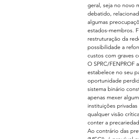
geral, seja no novo
debatido, relacionad
algumas preocupaçõe
estados-membros. Fi
restruturação da red
possibilidade a refo
custos com graves co
O SPRC/FENPROF aco
estabelece no seu pa
oportunidade perdid
sistema binário cons
apenas mexer alguma
instituições privada
qualquer visão crít
conter a precariedad
Ao contrário das pr