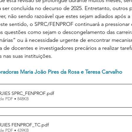
que esta revisão se prolongue durante muitos meses, se
 ser concluída no decurso de 2025. Entretanto, outros 
ver, não sendo razoável que estes sejam adiados após a
este sentido, o SPRC/FENPROF continuará a pressionar
ras questões como sejam o descongelamento das carreira
nárias” ou à necessidade urgente de encontrar mecani
a de docentes e investigadores precários a realizar taref
nas suas instituições.
radoras Maria João Pires da Rosa e Teresa Carvalho
 RJIES SPRC_FENPROF
.pdf
de PDF • 848KB
 RJIES FENPROF_TC
.pdf
de PDF • 439KB