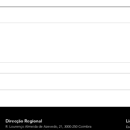
Direcção Regional
L
R. Lourenço Almeida de Azevedo, 21, 3000-250 Coimbra
Es