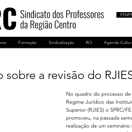
FENP
ores
Formação
Sindicalização
RCI
Agenda Cultur
 sobre a revisão do RJIE
No quadro do processo de 
Regime Jurídico das Institu
Superior (RJIES) o SPRC/
promoveu, na passada sema
realização de um seminário