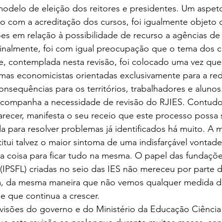
 modelo de eleição dos reitores e presidentes. Um aspe
o com a acreditação dos cursos, foi igualmente objeto 
s em relação à possibilidade de recurso a agências de 
nalmente, foi com igual preocupação que o tema dos c
e, contemplada nesta revisão, foi colocado uma vez que
rmas economicistas orientadas exclusivamente para a re
nsequências para os territórios, trabalhadores e alunos
mpanha a necessidade de revisão do RJIES. Contudo
recer, manifesta o seu receio que este processo possa 
a para resolver problemas já identificados há muito. A
titui talvez o maior sintoma de uma indisfarçável vontad
 coisa para ficar tudo na mesma. O papel das fundaçõe
s (IPSFL) criadas no seio das IES não mereceu por parte
ica, da mesma maneira que não vemos qualquer medida d
e que continua a crescer.
evisões do governo e do Ministério da Educação Ciência