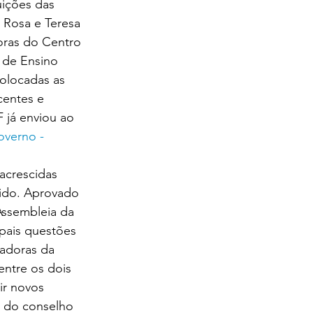
ições das 
 Rosa e Teresa 
oras do Centro 
 de Ensino 
olocadas as 
centes e 
 já enviou ao 
verno - 
acrescidas 
ido. Aprovado 
Assembleia da 
ipais questões 
gadoras da 
entre os dois 
ir novos 
 do conselho 