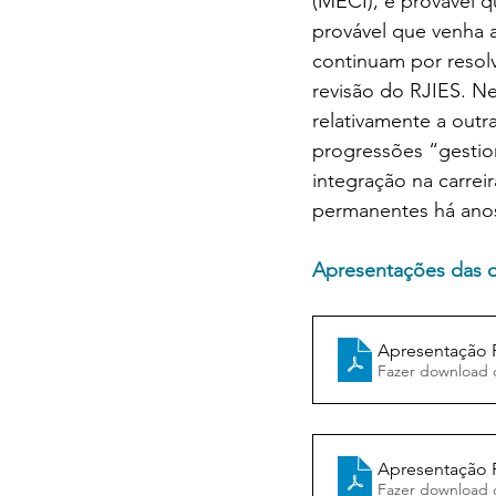
(MECI), é provável 
provável que venha a
continuam por resol
revisão do RJIES. N
relativamente a out
progressões “gestio
integração na carreir
permanentes há anos 
Apresentações das o
Apresentação
Fazer download 
Apresentação
Fazer download 