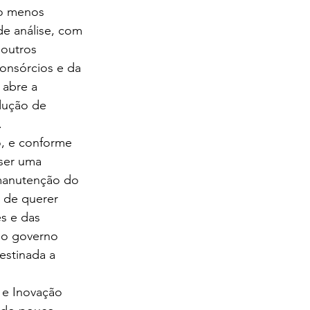
to menos 
de análise, com 
outros 
onsórcios e da 
 abre a 
dução de 
.
, e conforme 
ser uma 
 manutenção do 
e de querer 
s e das 
 do governo 
estinada a 
 e Inovação 