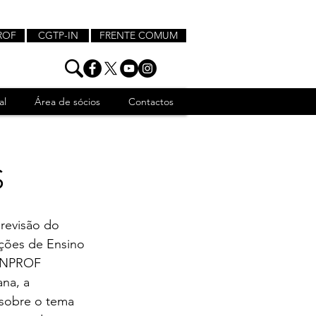
ROF
CGTP-IN
FRENTE COMUM
al
Área de sócios
Contactos
S
revisão do 
ições de Ensino 
FENPROF 
na, a 
 sobre o tema 