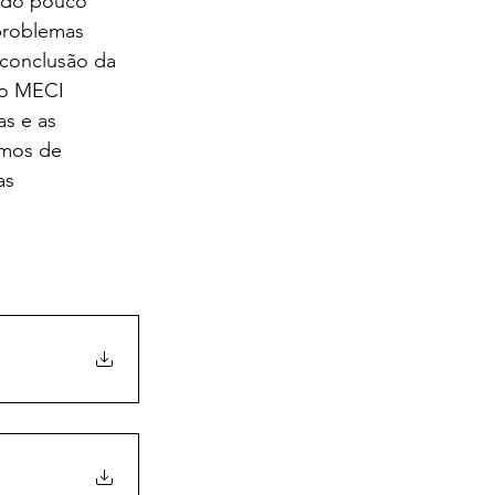
ndo pouco 
problemas 
 conclusão da 
 o MECI 
s e as 
smos de 
as 