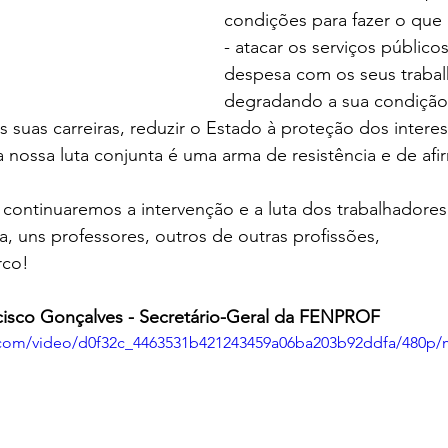
condições para fazer o que 
- atacar os serviços públicos
despesa com os seus trabal
degradando a sua condição,
as suas carreiras, reduzir o Estado à proteção dos intere
a nossa luta conjunta é uma arma de resistência e de afi
continuaremos a intervenção e a luta dos trabalhadores
a, uns professores, outros de outras profissões, 
rco!
cisco Gonçalves - Secretário-Geral da FENPROF
ic.com/video/d0f32c_4463531b421243459a06ba203b92ddfa/480p/