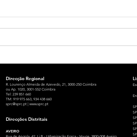
Direcção Regional
L
R. Lourenço Almeida de Azevedo, 21, 3000-250 Coimbra
Es
ou Ap. 1020, 3001-552 Coimbra
Tel: 239 851 660
En
TM: 919 975 663
, 934 438 660
sprc@sprc.pt
|
www.sprc.pt
S
S
SP
Direcções Distritais
S
S
AVEIRO
SP
Rua de Angola, 42, Lj B - Urbanização Forca - Vouga, 3800-008 Aveiro