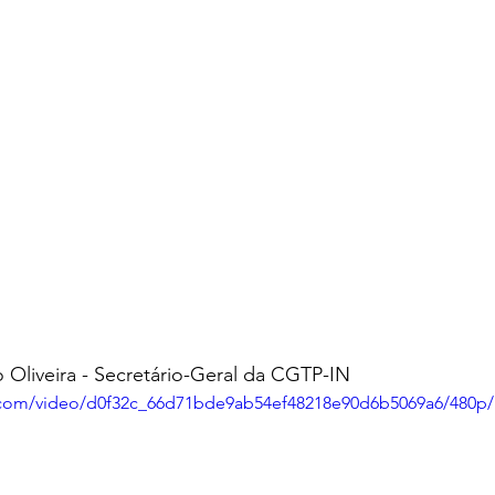
 Oliveira - Secretário-Geral da CGTP-IN
ic.com/video/d0f32c_66d71bde9ab54ef48218e90d6b5069a6/480p