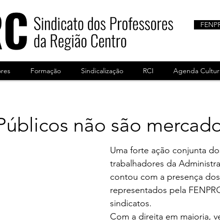
FENP
ores
Formação
Sindicalização
RCI
Agenda Cultur
Públicos não são mercado
Uma forte ação conjunta do
trabalhadores da Administra
contou com a presença dos
representados pela FENPRO
sindicatos.
Com a direita em maioria, 