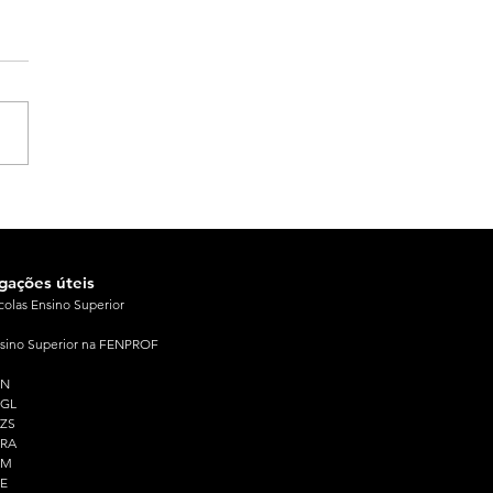
igações úteis
colas Ensino Superior
sino Superior na FENPROF
PN
PGL
ZS
PRA
PM
E