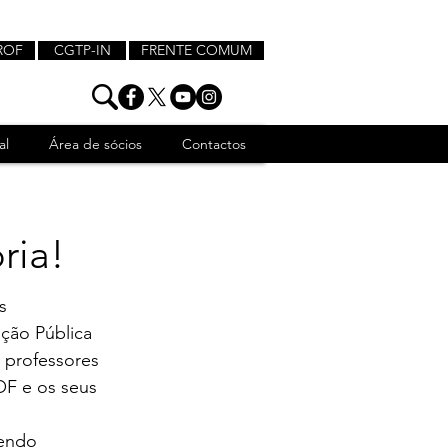
ROF
CGTP-IN
FRENTE COMUM
al
Área de sócios
Contactos
ria!
s 
ção Pública 
 professores 
F e os seus 
vendo 