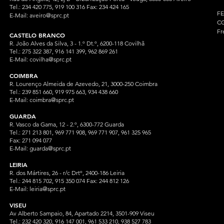
Tel.: 234 420 775, 919 100 316 Fax: 234 424 165
F
E-Mail:
aveiro@sprc.pt
CG
Fr
CASTELO BRANCO
R. João Alves da Silva, 3 - 1.º Dt.º, 6200-118 Covilhã
Tel.: 275 322 387, 916 141 399, 962 869 261
E-Mail:
covilha@sprc.pt
COIMBRA
R. Lourenço Almeida de Azevedo, 21, 3000-250 Coimbra
Tel.:
239 851 660,
919 975 663, 934 438 66
0
E-Mail:
coimbra@sprc.pt
GUARDA
R. Vasco da Gama, 12 - 2.º, 6300-772 Guarda
Tel.: 271 213 801, 969 771 908, 969 771 907, 961 325 965
Fax: 271 094 077
E-Mail:
guarda@sprc.pt
LEIRIA
R. dos Mártires, 26 - r/c Drtº, 2400-186 Leiria
Tel.: 244 815 702, 915 350
074 Fax: 244 812 126
E-Mail:
leiria@sprc.pt
VISEU
Av Alberto Sampaio, 84, Apartado 2214, 3501-909 Viseu
Tel.: 232 420 320, 916 147 001, 961 533 210, 938 527 783