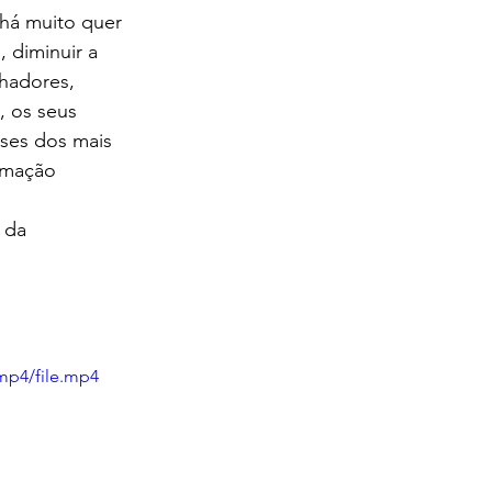
há muito quer 
, diminuir a 
hadores, 
 os seus 
sses dos mais 
rmação 
 da 
mp4/file.mp4