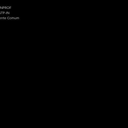
ENPROF
TP-IN
ente Comum