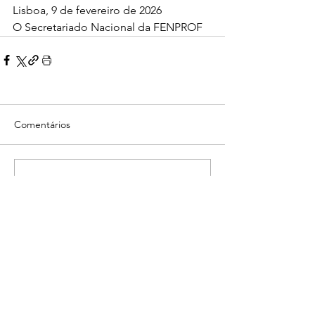
Lisboa, 9 de fevereiro de 2026
O Secretariado Nacional da FENPROF
Comentários
Escreva um comentário
Voltar
© 2022 Sindicato dos Professores
da Região Centro