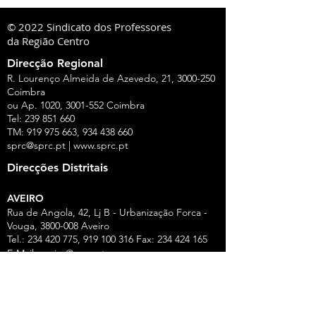
© 2022 Sindicato dos Professores
da Região Centro
Direcção Regional
R. Lourenço Almeida de Azevedo, 21,
3000-250
Coimbra
ou Ap. 1020,
3001-552
Coimbra
Tel:
239 851 660
TM:
919 975 663
,
934 438 660
sprc@sprc.pt
|
www.sprc.pt
Direcções Distritais
AVEIRO
Rua de Angola, 42, Lj B - Urbanização Forca -
Vouga,
3800-008
Aveiro
Tel.:
234 420 775
,
919 100 316
Fax:
234 424 165
E-Mail:
aveiro@sprc.pt
CASTELO BRANCO
R. João Alves da Silva, 3 - 1.º Dt.º, 6200-118
Covilhã