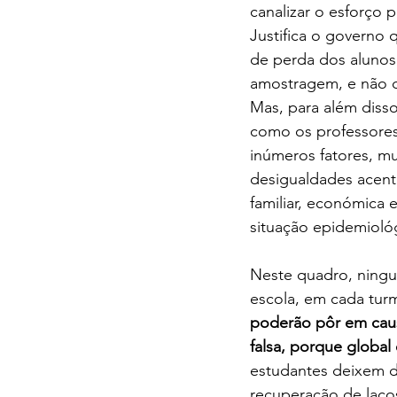
canalizar o esforço 
Justifica o governo 
de perda dos alunos.
amostragem, e não d
Mas, para além disso
como os professore
inúmeros fatores, mu
desigualdades acent
familiar, económica e
situação epidemioló
Neste quadro, ningu
escola, em cada turm
poderão pôr em causa
falsa, porque global
estudantes deixem de
recuperação de laço