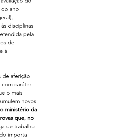
avaliação do 
s do ano 
ral), 
s disciplinas 
defendida pela 
os de 
e à 
 de aferição 
s com caráter 
ue o mais 
acumulem novos 
 ministério da 
rovas que, no 
ga de trabalho 
ndo importa 