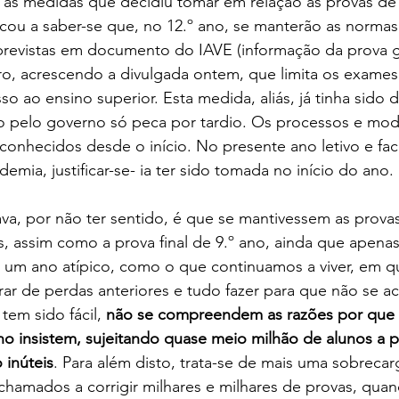
as medidas que decidiu tomar em relação às provas de 
 Ficou a saber-se que, no 12.º ano, se manterão as norma
 previstas em documento do IAVE (informação da prova ge
, acrescendo a divulgada ontem, que limita os exames à
so ao ensino superior. Esta medida, aliás, já tinha sido 
 pelo governo só peca por tardio. Os processos e mod
conhecidos desde o início. No presente ano letivo e fac
mia, justificar-se- ia ter sido tomada no início do ano.
a, por não ter sentido, é que se mantivessem as provas
nos, assim como a prova final de 9.º ano, ainda que apena
s um ano atípico, como o que continuamos a viver, em q
rar de perdas anteriores e tudo fazer para que não se 
tem sido fácil, 
não se compreendem as razões por que o
o insistem, sujeitando quase meio milhão de alunos a p
 inúteis
. Para além disto, trata-se de mais uma sobrecar
chamados a corrigir milhares e milhares de provas, qua