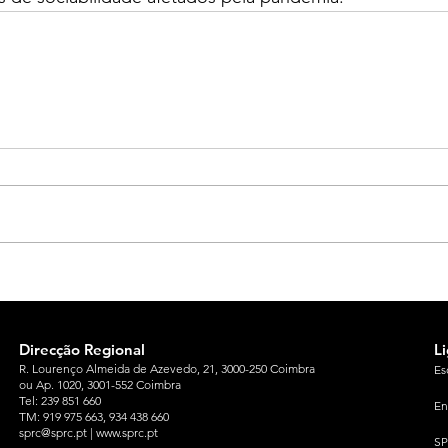
Direcção Regional
L
R. Lourenço Almeida de Azevedo, 21, 3000-250 Coimbra
Es
ou Ap. 1020, 3001-552 Coimbra
Tel: 239 851 660
En
TM: 919 975 663
, 934 438 660
sprc@sprc.pt
|
www.sprc.pt
S