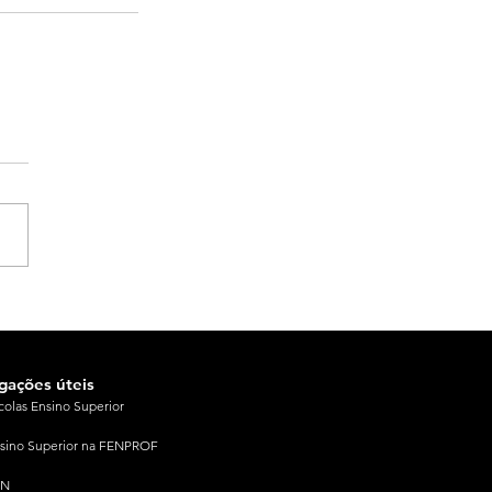
igações úteis
colas Ensino Superior
sino Superior na FENPROF
PN