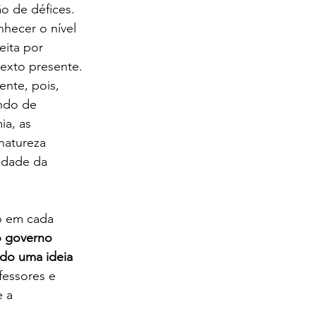
ão de défices.
hecer o nível 
eita por 
exto presente. 
ente, pois, 
ndo de 
a, as 
natureza 
sidade da 
o em cada 
o governo 
ndo uma ideia 
fessores e 
 a 