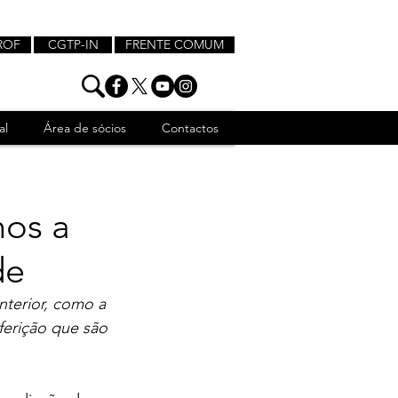
ROF
CGTP-IN
FRENTE COMUM
al
Área de sócios
Contactos
nos a
de
terior, como a 
erição que são 