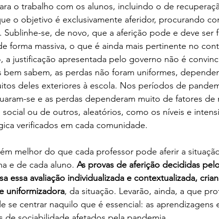
para o trabalho com os alunos, incluindo o de recuperaç
que o objetivo é exclusivamente aferidor, procurando con
 Sublinhe-se, de novo, que a aferição pode e deve ser f
e forma massiva, o que é ainda mais pertinente no cont
, a justificação apresentada pelo governo não é convinc
s bem sabem, as perdas não foram uniformes, depende
itos deles exteriores à escola. Nos períodos de pandemi
uaram-se e as perdas dependeram muito de fatores de 
 social ou de outros, aleatórios, como os níveis e inten
gica verificados em cada comunidade.
ém melhor do que cada professor pode aferir a situaçã
a e de cada aluno. 
As provas de aferição decididas pel
 essa avaliação individualizada e contextualizada, cria
 e uniformizadora
, da situação. Levarão, ainda, a que pro
 se centrar naquilo que é essencial: as aprendizagens e
s de sociabilidade afetados pela pandemia.