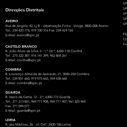
S
SP
Direcções Distritais
S
S
AVEIRO
SP
Rua de Angola, 42, Lj B - Urbanização Forca - Vouga, 3800-008 Aveiro
Tel.: 234 420 775, 919 100 316 Fax: 234 424 165
F
E-Mail:
aveiro@sprc.pt
CG
Fr
CASTELO BRANCO
R. João Alves da Silva, 3 - 1.º Dt.º, 6200-118 Covilhã
Tel.: 275 322 387, 916 141 399, 962 869 261
E-Mail:
covilha@sprc.pt
COIMBRA
R. Lourenço Almeida de Azevedo, 21, 3000-250 Coimbra
Tel.:
239 851 660,
919 975 663, 934 438 66
0
E-Mail:
coimbra@sprc.pt
GUARDA
R. Vasco da Gama, 12 - 2.º, 6300-772 Guarda
Tel.: 271 213 801, 969 771 908, 969 771 907, 961 325 965
Fax: 271 094 077
E-Mail:
guarda@sprc.pt
LEIRIA
R. dos Mártires, 26 - r/c Drtº, 2400-186 Leiria