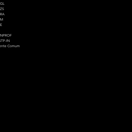
PGL
ZS
PRA
PM
E
ENPROF
TP-IN
ente Comum