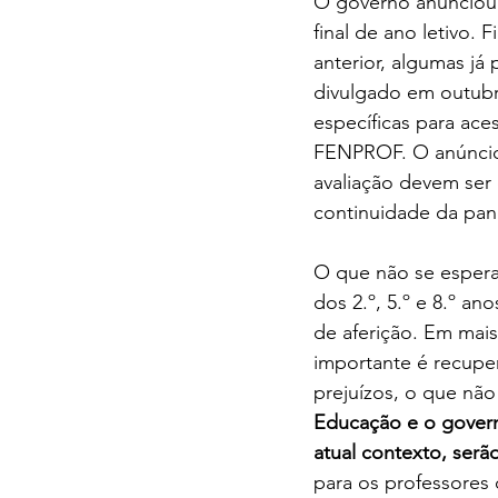
O governo anunciou 
final de ano letivo.
anterior, algumas já
divulgado em outubro
específicas para aces
FENPROF. O anúncio
avaliação devem ser 
continuidade da pande
O que não se esperav
dos 2.º, 5.º e 8.º a
de aferição. Em mai
importante é recupe
prejuízos, o que não 
Educação e o govern
atual contexto, serão
para os professores 