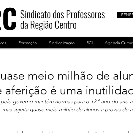
FENP
ores
Formação
Sindicalização
RCI
Agenda Cultur
quase meio milhão de alu
 aferição é uma inutilida
pelo governo mantêm normas para o 12.º ano do ano an
as sujeita quase meio milhão de alunos a provas de af