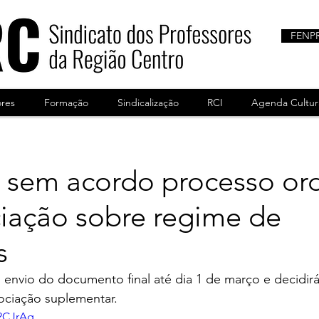
FENP
ores
Formação
Sindicalização
RCI
Agenda Cultur
 sem acordo processo ord
iação sobre regime de
s
vio do documento final até dia 1 de março e decidirá, 
ociação suplementar.
n2CJrAg