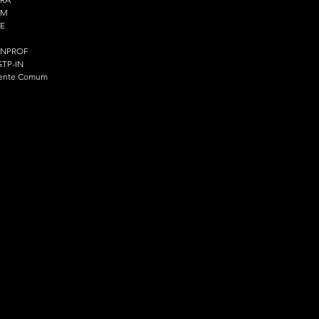
PM
E
ENPROF
TP-IN
ente Comum