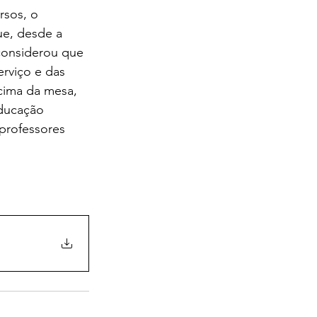
rsos, o 
ue, desde a 
considerou que 
rviço e das 
cima da mesa, 
Educação 
professores 