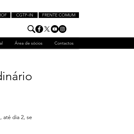
ROF
CGTP-IN
FRENTE COMUM
al
Área de sócios
Contactos
inário
até dia 2, se 