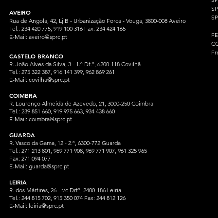
S
AVEIRO
SP
Rua de Angola, 42, Lj B - Urbanização Forca - Vouga, 3800-008 Aveiro
Tel.: 234 420 775, 919 100 316 Fax: 234 424 165
F
E-Mail:
aveiro@sprc.pt
CG
Fr
CASTELO BRANCO
R. João Alves da Silva, 3 - 1.º Dt.º, 6200-118 Covilhã
Tel.: 275 322 387, 916 141 399, 962 869 261
E-Mail:
covilha@sprc.pt
COIMBRA
R. Lourenço Almeida de Azevedo, 21, 3000-250 Coimbra
Tel.:
239 851 660,
919 975 663, 934 438 66
0
E-Mail:
coimbra@sprc.pt
GUARDA
R. Vasco da Gama, 12 - 2.º, 6300-772 Guarda
Tel.: 271 213 801, 969 771 908, 969 771 907, 961 325 965
Fax: 271 094 077
E-Mail:
guarda@sprc.pt
LEIRIA
R. dos Mártires, 26 - r/c Drtº, 2400-186 Leiria
Tel.: 244 815 702, 915 350
074 Fax: 244 812 126
E-Mail:
leiria@sprc.pt