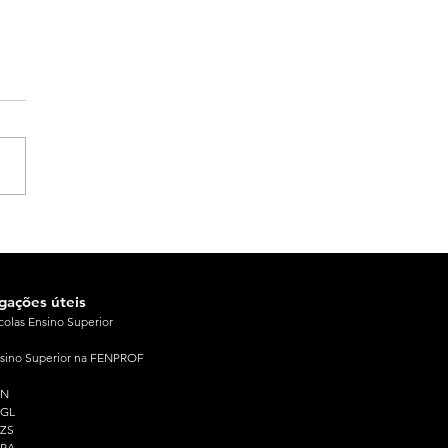
igações úteis
colas Ensino Superior
sino Superior na FENPROF
PN
PGL
ZS
PRA