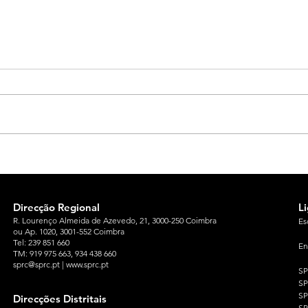
Direcção Regional
L
R. Lourenço Almeida de Azevedo, 21, 3000-250 Coimbra
Es
ou Ap. 1020, 3001-552 Coimbra
Tel: 239 851 660
En
TM: 919 975 663
, 934 438 660
sprc@sprc.pt
|
www.sprc.pt
S
S
SP
Direcções Distritais
S