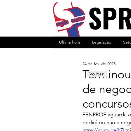
Última hora
Legislação
Set
24 de fev. de 2023
Terminou
Voltar
de negoc
concurso
FENPROF aguarda o en
pedirá ou não a neg
https://youtu.be/hZLt