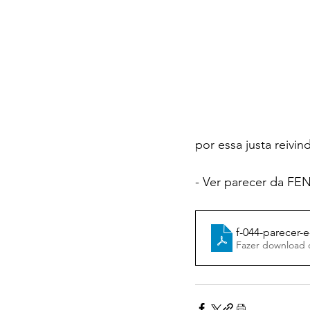
por essa justa reivi
- Ver parecer da F
f-044-parecer-
Fazer download 