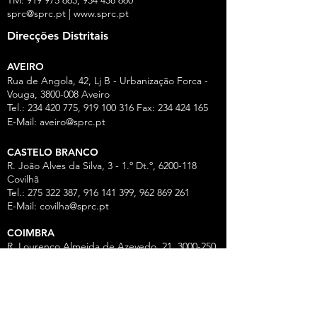
sprc@sprc.pt
|
www.sprc.pt
Direcções Distritais
AVEIRO
Rua de Angola, 42, Lj B - Urbanização Forca -
Vouga,
3800-008
Aveiro
Tel.:
234 420 775
,
919 100 316
Fax:
234 424 165
E-Mail:
aveiro@sprc.pt
CASTELO BRANCO
R. João Alves da Silva, 3 - 1.º Dt.º, 6200-118
Covilhã
Tel.: 275 322 387, 916 141 399, 962 869 261
E-Mail:
covilha@sprc.pt
COIMBRA
R. Lourenço Almeida de Azevedo, 21,
3000-250
Coimbra
Tel.:
239 851 660
,
919 975 663
,
934 438 66
0
E-Mail:
coimbra@sprc.pt
GUARDA