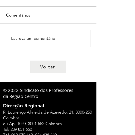
Comentários
Escreva um comentário
Voltar
© 2022 Sindicato dos Professores
da Região Centro
Direcção Regional
R. Lourenço Almeida de Azevedo, 21,
3000-250
Coimbra
ou Ap. 1020,
3001-552
Coimbra
Tel:
239 851 660
TM:
919 975 663
,
934 438 660