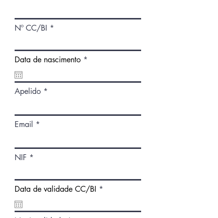
Nº CC/BI
r
Data de nascimento
*
e
q
u
i
Apelido
r
e
d
Email
NIF
r
Data de validade CC/BI
*
e
q
u