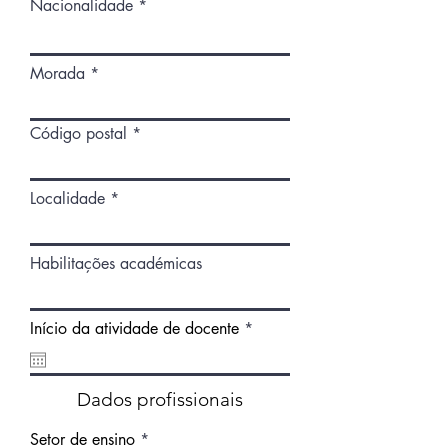
i
Nacionalidade
r
e
d
Morada
Código postal
Localidade
Habilitações académicas
r
Início da atividade de docente
*
e
q
u
i
Dados profissionais
r
e
Setor de ensino
d