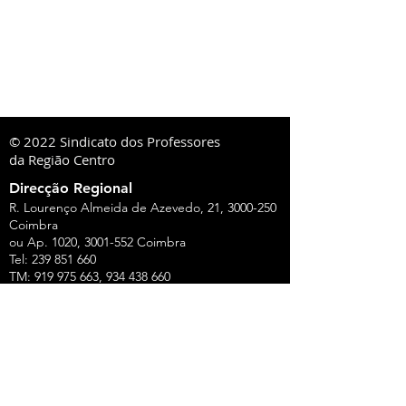
© 2022 Sindicato dos Professores
da Região Centro
Direcção Regional
R. Lourenço Almeida de Azevedo, 21,
3000-250
Coimbra
ou Ap. 1020,
3001-552
Coimbra
Tel:
239 851 660
TM:
919 975 663
,
934 438 660
sprc@sprc.pt
|
www.sprc.pt
Direcções Distritais
AVEIRO
Rua de Angola, 42, Lj B - Urbanização Forca -
Vouga,
3800-008
Aveiro